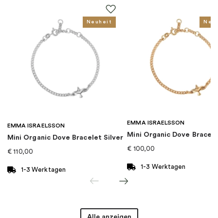
Für wen
:
Damen
Neuheit
Neu
EAN
:
4051245481679
Kollektion
:
TS Exclusive
Kategorie
:
Ohrringe
EMMA ISRAELSSON
Marke
:
Thomas Sabo
EMMA ISRAELSSON
Mini Organic Dove Bracel
Mini Organic Dove Bracelet Silver
€
100,00
€
110,00
1-3 Werktagen
1-3 Werktagen
Alle anzeigen