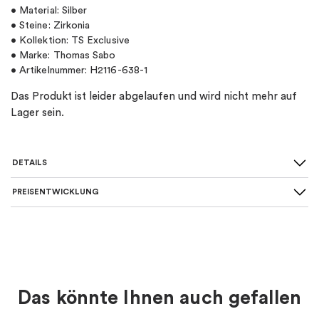
• Material: Silber
• Steine: Zirkonia
• Kollektion: TS Exclusive
• Marke: Thomas Sabo
• Artikelnummer: H2116-638-1
Das Produkt ist leider abgelaufen und wird nicht mehr auf
Lager sein.
DETAILS
PREISENTWICKLUNG
SKU
:
H2116-638-1
Material
:
Silber
Farbe
:
Silber
Das könnte Ihnen auch gefallen
Thema
:
Sterne & Monde