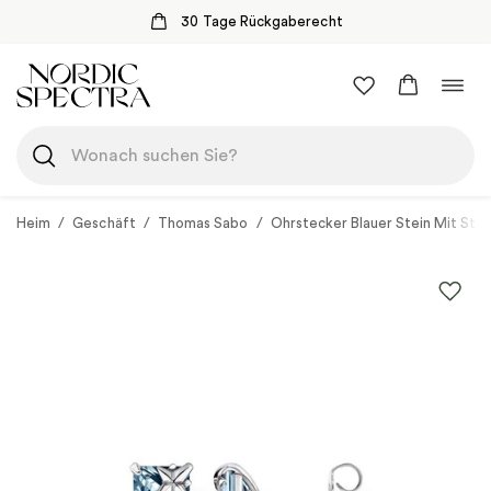
30 Tage Rückgaberecht
Zum
Navi
Inhalt
umsc
springen
Heim
/
Geschäft
/
Thomas Sabo
/
Ohrstecker Blauer Stein Mit Ster