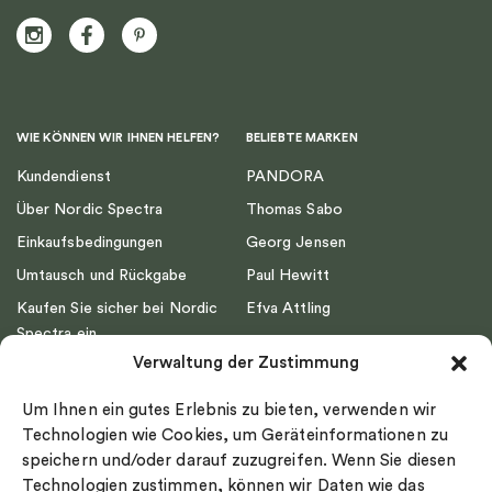
WIE KÖNNEN WIR IHNEN HELFEN?
BELIEBTE MARKEN
Kundendienst
PANDORA
Über Nordic Spectra
Thomas Sabo
Einkaufsbedingungen
Georg Jensen
Umtausch und Rückgabe
Paul Hewitt
Kaufen Sie sicher bei Nordic
Efva Attling
Spectra ein
Emma Israelsson
Verwaltung der Zustimmung
Datenschutz
Drakenberg Sjölin
Impressum
Nordic Spectra
Um Ihnen ein gutes Erlebnis zu bieten, verwenden wir
Ringgröße
Technologien wie Cookies, um Geräteinformationen zu
speichern und/oder darauf zuzugreifen. Wenn Sie diesen
Widerrufsrecht
Technologien zustimmen, können wir Daten wie das