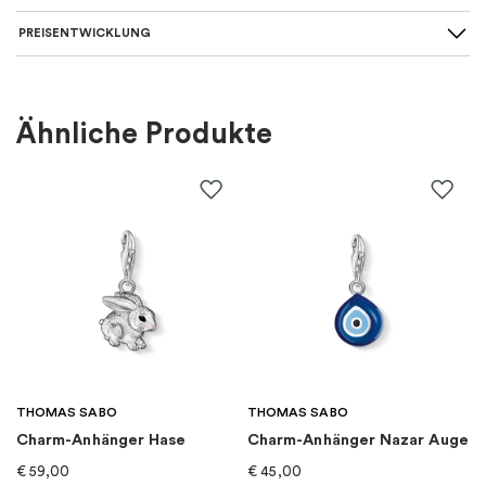
PREISENTWICKLUNG
Länge
Kurze 36-40 cm, Mittlere 42-50
Ketten
:
cm, Lange 60-90 cm
Für wen
:
Damen, Herren
Ähnliche Produkte
Farbe
:
Silber
Material
:
Silber
EAN
:
7340189310815
Thema
:
Kreuz
THOMAS SABO
THOMAS SABO
Marke
:
Emma Israelsson
Charm-Anhänger Hase
Charm-Anhänger Nazar Auge
€
59,00
€
45,00
Kategorie
:
Halsketten