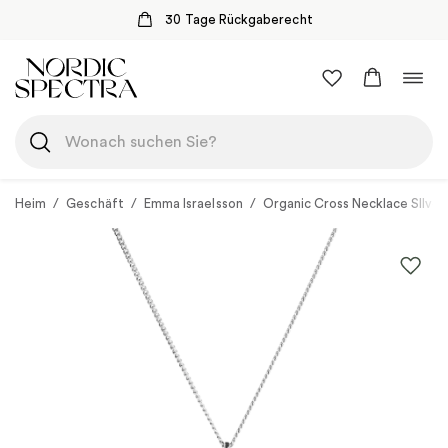
30 Tage Rückgaberecht
Zum
Navi
Inhalt
umsc
springen
Heim
/
Geschäft
/
Emma Israelsson
/
Organic Cross Necklace SIlver