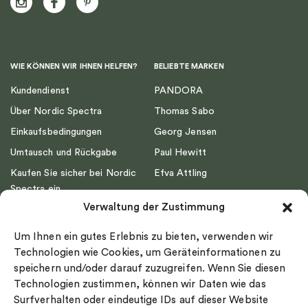
WIE KÖNNEN WIR IHNEN HELFEN?
BELIEBTE MARKEN
Kundendienst
PANDORA
Über Nordic Spectra
Thomas Sabo
Einkaufsbedingungen
Georg Jensen
Umtausch und Rückgabe
Paul Hewitt
Kaufen Sie sicher bei Nordic
Efva Attling
Spectra ein
Emma Israelsson
Verwaltung der Zustimmung
Datenschutz
Drakenberg Sjölin
Impressum
Nordic Spectra
Um Ihnen ein gutes Erlebnis zu bieten, verwenden wir
Ringgröße
Technologien wie Cookies, um Geräteinformationen zu
speichern und/oder darauf zuzugreifen. Wenn Sie diesen
Widerrufsrecht
Technologien zustimmen, können wir Daten wie das
Cookie-policy
Surfverhalten oder eindeutige IDs auf dieser Website