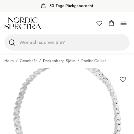
30 Tage Rückgaberecht
Zum
Navi
Inhalt
umsc
springen
Heim
/
Geschäft
/
Drakenberg Sjölin
/
Pacific Collier