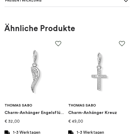
PREISENTWICKLUNG
SKU
:
PCC-N3XS450-S
Für wen
:
Damen
Ähnliche Produkte
Farbe
:
Silber
Material
:
Silber
EAN
:
7333196010458
Marke
:
Drakenberg Sjölin
Kategorie
:
Halsketten
THOMAS SABO
THOMAS SABO
Charm-Anhänger Engelsflügel
Charm-Anhänger Kreuz
Kollektion
:
Pacific
€
32,00
€
49,00
1-3 Werktagen
1-3 Werktagen