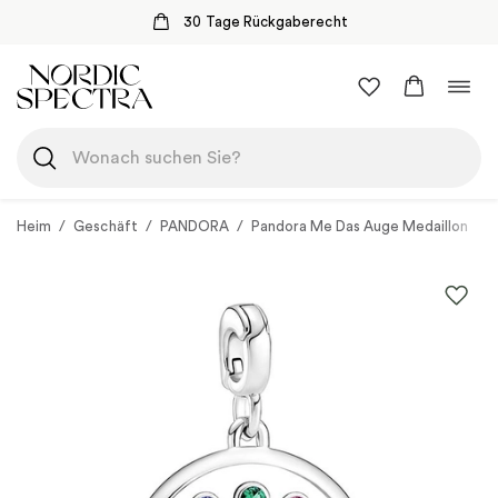
30 Tage Rückgaberecht
Zum
Navi
Inhalt
umsc
springen
Heim
/
Geschäft
/
PANDORA
/
Pandora Me Das Auge Medaillon