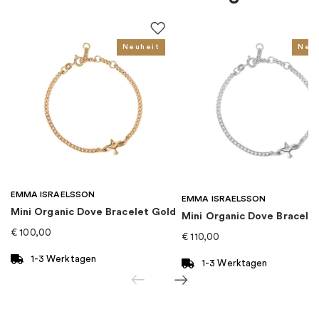
Farbe
:
Mehrfarbig
Steine
:
Zirkonia
Neuheit
Neu
Für wen
:
Damen, Kinder
EAN
:
5700302950380
Kollektion
:
Pandora Me
EMMA ISRAELSSON
Kategorie
:
Charms
EMMA ISRAELSSON
Mini Organic Dove Bracelet Gold
Mini Organic Dove Bracelet
€
100,00
€
110,00
Marke
:
PANDORA
1-3 Werktagen
1-3 Werktagen