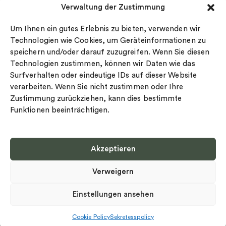
Verwaltung der Zustimmung
Datenschutz
Drakenberg Sjölin
Impressum
Nordic Spectra
Um Ihnen ein gutes Erlebnis zu bieten, verwenden wir
Ringgröße
Technologien wie Cookies, um Geräteinformationen zu
speichern und/oder darauf zuzugreifen. Wenn Sie diesen
Widerrufsrecht
Technologien zustimmen, können wir Daten wie das
Cookie-policy
Surfverhalten oder eindeutige IDs auf dieser Website
Sekretesspolicy
verarbeiten. Wenn Sie nicht zustimmen oder Ihre
Zustimmung zurückziehen, kann dies bestimmte
Funktionen beeinträchtigen.
Akzeptieren
Select country
Verweigern
Datenschutz-Bestimmungen
©
Urheberrecht 2026 Nordic Spectra Alle Rechte vorbehalten
Einstellungen ansehen
Cookie Policy
Sekretesspolicy