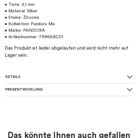
• Tiefe: 3,1 mm
• Material: Silber
• Steine: Zirconia
• Kollektion: Pandora Me
• Marke: PANDORA
• Artikelnummer: 799668C01
Das Produkt ist leider abgelaufen und wird nicht mehr auf
Lager sein.
DETAILS
PREISENTWICKLUNG
SKU
:
799668C01
Art von Charme
:
Charm-anhänger
Material
:
Silber
Das könnte Ihnen auch gefallen