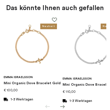
Das könnte Ihnen auch gefallen
Farbe
:
Silber
Für wen
:
Damen
Neuheit
Neu
EAN
:
5700303014975
Kollektion
:
Pandora Moments
Kategorie
:
Armband
EMMA ISRAELSSON
Marke
:
PANDORA
EMMA ISRAELSSON
Mini Organic Dove Bracelet Gold
Mini Organic Dove Bracelet
€
100,00
€
110,00
1-3 Werktagen
1-3 Werktagen