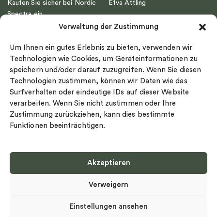
Kaufen Sie sicher bei Nordic
Efva Attling
Spectra ein
Emma Israelsson
Verwaltung der Zustimmung
Datenschutz
Drakenberg Sjölin
Impressum
Nordic Spectra
Um Ihnen ein gutes Erlebnis zu bieten, verwenden wir
Ringgröße
Technologien wie Cookies, um Geräteinformationen zu
speichern und/oder darauf zuzugreifen. Wenn Sie diesen
Widerrufsrecht
Technologien zustimmen, können wir Daten wie das
Cookie-policy
Surfverhalten oder eindeutige IDs auf dieser Website
Sekretesspolicy
verarbeiten. Wenn Sie nicht zustimmen oder Ihre
Zustimmung zurückziehen, kann dies bestimmte
Funktionen beeinträchtigen.
Akzeptieren
Select country
Verweigern
Datenschutz-Bestimmungen
©
Urheberrecht 2026 Nordic Spectra Alle Rechte vorbehalten
Einstellungen ansehen