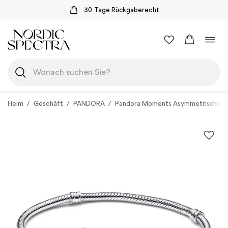
Sichere Zahlung mit Klarna
Zum
Navi
Inhalt
umsc
springen
Heim
/
Geschäft
/
PANDORA
/
Pandora Moments Asymmetrischer S