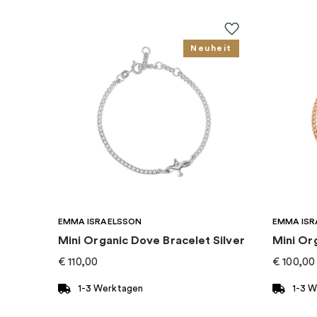
EAN
:
5700302279665
Neuheit
Kollektion
:
Pandora Icons
Kategorie
:
Armband
Marke
:
PANDORA
EMMA ISRAELSSON
EMMA ISR
Mini Organic Dove Bracelet Silver
Mini Or
€
110,00
€
100,00
1-3 Werktagen
1-3 