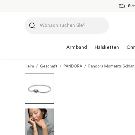
Sic
Zum
Inhalt
springen
Armband
Halsketten
Ohr
Heim
/
Geschäft
/
PANDORA
/
Pandora Moments Schlang