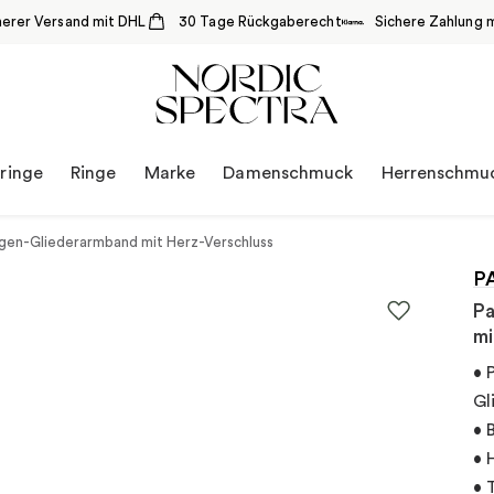
herer Versand mit DHL
30 Tage Rückgaberecht
Sichere Zahlung m
ringe
Ringe
Marke
Damenschmuck
Herrenschmu
en-Gliederarmband mit Herz-Verschluss
P
Pa
mi
• 
Gl
• 
• 
• 