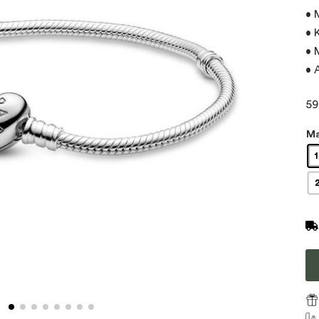
• 
• 
• 
• 
5
M