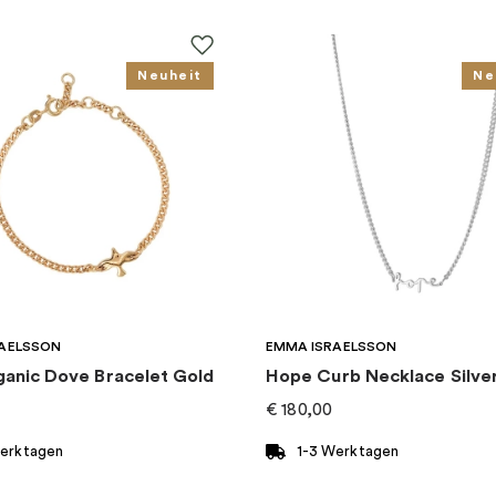
Neuheit
Ne
AELSSON
EMMA ISRAELSSON
ganic Dove Bracelet Gold
Hope Curb Necklace Silve
€
180,00
Werktagen
1-3 Werktagen