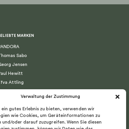
BELIEBTE MARKEN
PANDORA
Thomas Sabo
Georg Jensen
Paul Hewitt
Efva Attling
Emma Israelsson
Verwaltung der Zustimmung
Drakenberg Sjölin
 ein gutes Erlebnis zu bieten, verwenden wir
Nordic Spectra
gien wie Cookies, um Geräteinformationen zu
n und/oder darauf zuzugreifen. Wenn Sie diesen
gien zustimmen, können wir Daten wie das