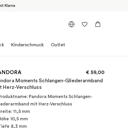
it Klarna
ck
Kinderschmuck
Outlet
ANDORA
€
59,00
ndora Moments Schlangen-Gliederarmband
t Herz-Verschluss
Produktname: Pandora Moments Schlangen-
iederarmband mit Herz-Verschluss
Breite: 11,5 mm
Höhe 10,5 mm
Tiefe 8,3 mm