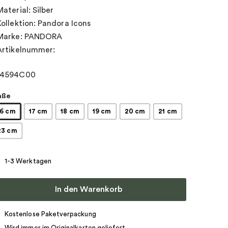
Material: Silber
Kollektion: Pandora Icons
Marke: PANDORA
Artikelnummer:
94594C00
aße
16 cm
17 cm
18 cm
19 cm
20 cm
21 cm
23 cm
1-3 Werktagen
In den Warenkorb
Kostenlose Paketverpackung
Wird immer im Originalkarton geliefert