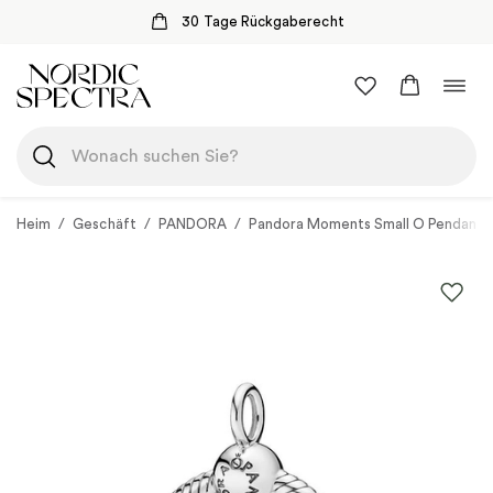
30 Tage Rückgaberecht
Zum
Navi
Inhalt
umsc
springen
Heim
/
Geschäft
/
PANDORA
/
Pandora Moments Small O Pendant 