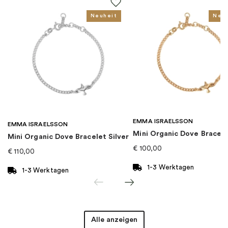
Für wen
:
Damen, Kinder
Neuheit
Neu
EAN
:
5700302819809
Kollektion
:
Pandora Icons
Kategorie
:
Anhänger
EMMA ISRAELSSON
Marke
:
PANDORA
EMMA ISRAELSSON
Mini Organic Dove Bracel
Mini Organic Dove Bracelet Silver
€
100,00
€
110,00
1-3 Werktagen
1-3 Werktagen
Alle anzeigen