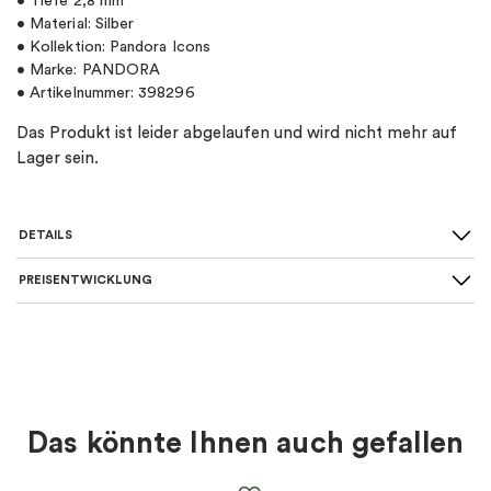
• Tiefe 2,8 mm
• Material: Silber
• Kollektion: Pandora Icons
• Marke: PANDORA
• Artikelnummer: 398296
Das Produkt ist leider abgelaufen und wird nicht mehr auf
Lager sein.
DETAILS
PREISENTWICKLUNG
SKU
:
398296
Art von Charme
:
Carrier
Material
:
Silber
Das könnte Ihnen auch gefallen
Farbe
:
Silber