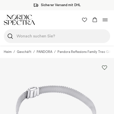
Sicherer Versand mit DHL
Zum
Navi
Inhalt
umsc
springen
Heim
/
Geschäft
/
PANDORA
/
Pandora Reflexions Family Tree Gift