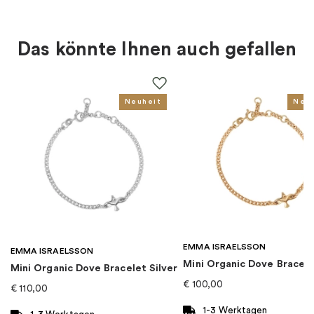
20 cm, 21 cm
Material
:
Silber
Das könnte Ihnen auch gefallen
Farbe
:
Silber
Neuheit
Neu
Thema
:
Baum des Lebens
Für wen
:
Damen, Kinder
Kollektion
:
Pandora Reflexions
Kategorie
:
Armband
EMMA ISRAELSSON
EMMA ISRAELSSON
Mini Organic Dove Bracel
Marke
:
PANDORA
Mini Organic Dove Bracelet Silver
€
100,00
€
110,00
1-3 Werktagen