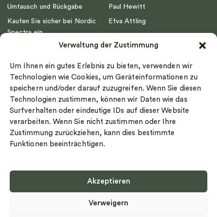
Umtausch und Rückgabe
Paul Hewitt
Kaufen Sie sicher bei Nordic
Efva Attling
Spectra ein
Emma Israelsson
Verwaltung der Zustimmung
Datenschutz
Drakenberg Sjölin
Impressum
Nordic Spectra
Um Ihnen ein gutes Erlebnis zu bieten, verwenden wir
Ringgröße
Technologien wie Cookies, um Geräteinformationen zu
speichern und/oder darauf zuzugreifen. Wenn Sie diesen
Widerrufsrecht
Technologien zustimmen, können wir Daten wie das
Cookie-policy
Surfverhalten oder eindeutige IDs auf dieser Website
Sekretesspolicy
verarbeiten. Wenn Sie nicht zustimmen oder Ihre
Zustimmung zurückziehen, kann dies bestimmte
Funktionen beeinträchtigen.
Akzeptieren
Select country
Verweigern
Datenschutz-Bestimmungen