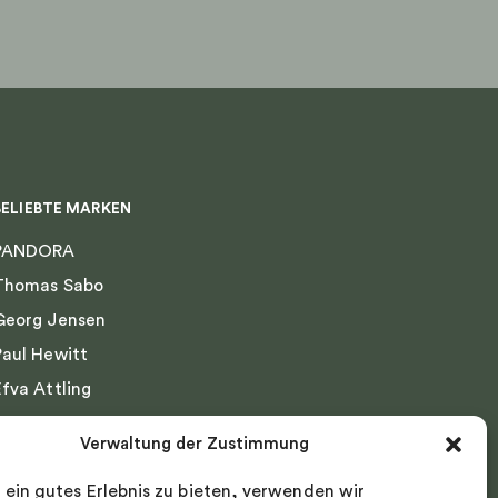
Produktseite
gewählt
werden
BELIEBTE MARKEN
PANDORA
Thomas Sabo
Georg Jensen
Paul Hewitt
Efva Attling
Emma Israelsson
Verwaltung der Zustimmung
Drakenberg Sjölin
 ein gutes Erlebnis zu bieten, verwenden wir
Nordic Spectra