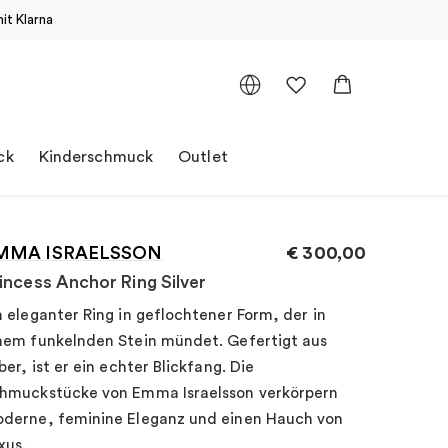
it Klarna
ck
Kinderschmuck
Outlet
MMA ISRAELSSON
€
300,00
incess Anchor Ring Silver
n eleganter Ring in geflochtener Form, der in
nem funkelnden Stein mündet. Gefertigt aus
lber, ist er ein echter Blickfang. Die
hmuckstücke von Emma Israelsson verkörpern
derne, feminine Eleganz und einen Hauch von
xus.