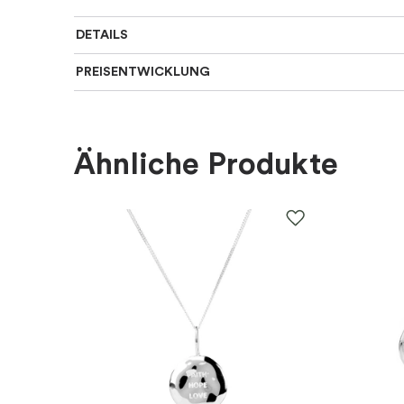
DETAILS
PREISENTWICKLUNG
Für wen
:
Damen
Farbe
:
Silber
Ähnliche Produkte
Material
:
Silber
EAN
:
7340189313076
Steine
:
Zirkonia
Marke
:
Emma Israelsson
Kategorie
:
Ringe