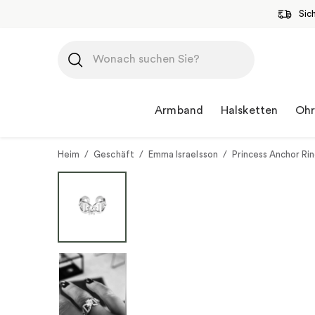
Sic
Zum
Inhalt
springen
Armband
Halsketten
Ohr
Heim
/
Geschäft
/
Emma Israelsson
/
Princess Anchor Rin