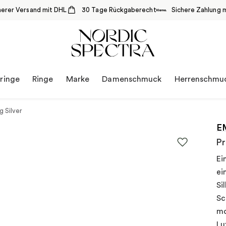
herer Versand mit DHL
30 Tage Rückgaberecht
Sichere Zahlung m
ringe
Ringe
Marke
Damenschmuck
Herrenschmu
g Silver
E
Pr
Ei
ei
Si
Sc
mo
Lu