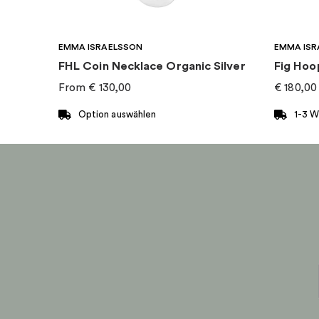
Kollektion
:
Princess
EMMA ISRAELSSON
EMMA ISR
FHL Coin Necklace Organic Silver
Fig Hoo
From
€
130,00
€
180,00
Option auswählen
1-3 
Dieses
Produkt
weist
mehrere
Varianten
auf.
Die
Optionen
können
auf
der