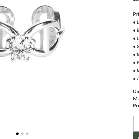
Pr
• 
• 
• 
• 
• 
• 
• 
• 
Da
Mö
Pr