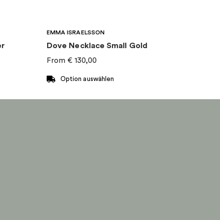
EMMA ISRAELSSON
er
Dove Necklace Small Gold
From
€
130,00
Option auswählen
Dieses
Produkt
weist
mehrere
Varianten
auf.
Die
Optionen
können
auf
der