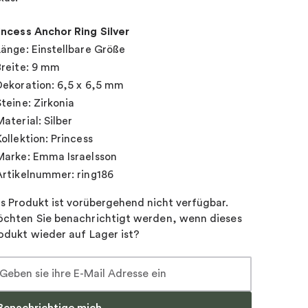
incess Anchor Ring Silver
Länge: Einstellbare Größe
Breite: 9 mm
Dekoration: 6,5 x 6,5 mm
Steine: Zirkonia
Material: Silber
Kollektion: Princess
Marke: Emma Israelsson
Artikelnummer: ring186
s Produkt ist vorübergehend nicht verfügbar.
chten Sie benachrichtigt werden, wenn dieses
odukt wieder auf Lager ist?
Benachrichtige mich