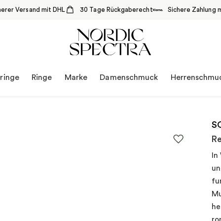
herer Versand mit DHL
30 Tage Rückgaberecht
Sichere Zahlung m
ringe
Ringe
Marke
Damenschmuck
Herrenschmu
S
Re
In
un
fu
Mu
he
ro