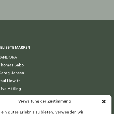
Produktseite
gewählt
werden
BELIEBTE MARKEN
PANDORA
Thomas Sabo
Georg Jensen
Paul Hewitt
Efva Attling
Emma Israelsson
Verwaltung der Zustimmung
Drakenberg Sjölin
 ein gutes Erlebnis zu bieten, verwenden wir
Nordic Spectra