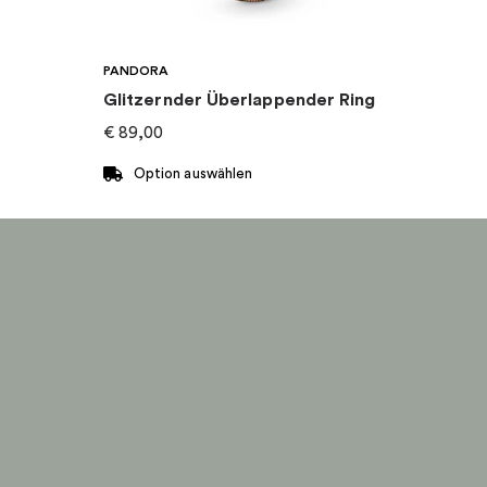
PANDORA
Glitzernder Überlappender Ring
€
89,00
Option auswählen
Dieses
Produkt
weist
mehrere
Varianten
auf.
Die
Optionen
können
auf
der