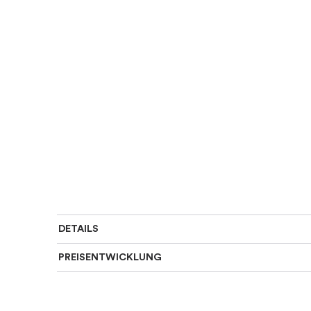
DETAILS
PREISENTWICKLUNG
Art des Rings
:
Allianz
Für wen
:
Damen