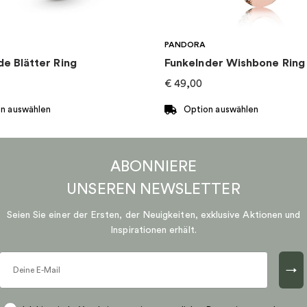
PANDORA
de Blätter Ring
Funkelnder Wishbone Ring
€
49,00
n auswählen
Option auswählen
Dieses
Produkt
ABONNIERE
weist
mehrere
UNSEREN
NEWSLETTER
n
Varianten
Seien Sie einer der Ersten, der Neuigkeiten, exklusive Aktionen und
auf.
Inspirationen erhält.
Die
n
Optionen
können
→
auf
der