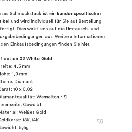
eses Schmuckstück ist ein
kundenspezifischer
tikel
und wird individuell für Sie auf Bestellung
fertigt. Dies wirkt sich auf die Umtausch- und
ckgabebedingungen aus. Weitere Informationen
 den Einkaufsbedingungen finden Sie
hier.
flection 02 White Gold
Breite: 4,5 mm
Höhe: 1,9 mm
Steine: Diamant
Carat: 10 x 0,02
Diamantqualität: Wesselton / SI
Innenseite: Gewölbt
Material: Weißes Gold
Goldkarat: 18K,14K
Gewicht: 5,6g