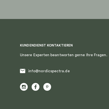
Produktseite
Produkts
gewählt
gewählt
werden
werden
KUNDENDIENST KONTAKTIEREN
Unsere Experten beantworten gerne Ihre Fragen.
info@nordicspectra.de