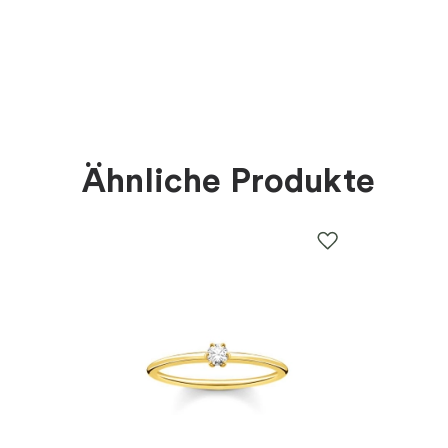
Farbe
:
Silber
Material
:
Weißes Gold
Steine
:
Diamant
Ähnliche Produkte
Marke
:
Schalins
Kategorie
:
Ringe
Kollektion
:
Reflection