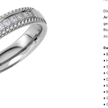
Di
Ar
ge
Rü
zu
Re
• 
• 
• 
• 
• 
• 
• 
• 
• 