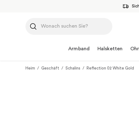
Sic
Zum
Inhalt
springen
Armband
Halsketten
Ohr
Heim
/
Geschäft
/
Schalins
/
Reflection 02 White Gold