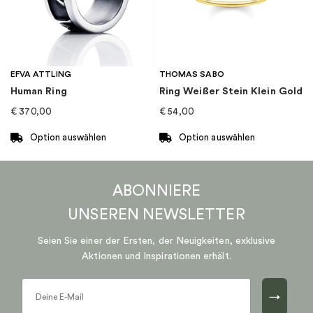
auf.
auf.
Die
Die
Optionen
Optionen
können
können
auf
auf
EFVA ATTLING
THOMAS SABO
der
der
Human Ring
Ring Weißer Stein Klein Gold
Produktseite
Produktseite
€
370,00
€
54,00
gewählt
gewählt
werden
werden
Option auswählen
Option auswählen
Dieses
Dieses
Produkt
Produkt
ABONNIERE
weist
weist
mehrere
mehrere
UNSEREN
NEWSLETTER
Varianten
Varianten
auf.
auf.
Seien Sie einer der Ersten, der Neuigkeiten, exklusive
Die
Die
Aktionen und Inspirationen erhält.
Optionen
Optionen
können
können
→
auf
auf