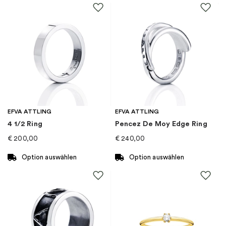
Material
:
Palladium
Steine
:
Diamant
Marke
:
Schalins
Kategorie
:
Ringe
EFVA ATTLING
EFVA ATTLING
4 1/2 Ring
Pencez De Moy Edge Ring
Kollektion
:
Reflection
€
200,00
€
240,00
Option auswählen
Option auswählen
Dieses
Dieses
Produkt
Produkt
weist
weist
mehrere
mehrere
Varianten
Varianten