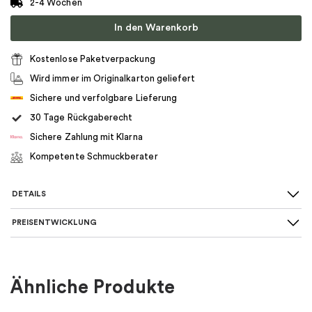
2-4 Wochen
In den Warenkorb
Kostenlose Paketverpackung
Wird immer im Originalkarton geliefert
Sichere und verfolgbare Lieferung
30 Tage Rückgaberecht
Sichere Zahlung mit Klarna
Kompetente Schmuckberater
DETAILS
PREISENTWICKLUNG
Art des Rings
:
Gemustert
Für wen
:
Damen
Ähnliche Produkte
Farbe
:
Silber