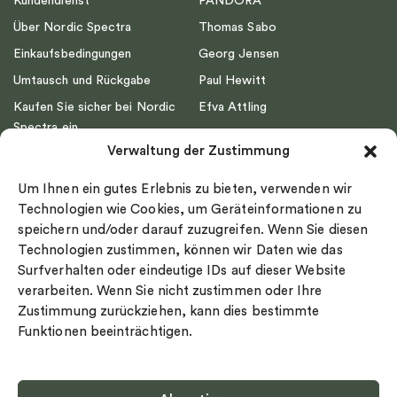
Kundendienst
PANDORA
Über Nordic Spectra
Thomas Sabo
Einkaufsbedingungen
Georg Jensen
Umtausch und Rückgabe
Paul Hewitt
Kaufen Sie sicher bei Nordic
Efva Attling
Spectra ein
Emma Israelsson
Verwaltung der Zustimmung
Datenschutz
Drakenberg Sjölin
Impressum
Nordic Spectra
Um Ihnen ein gutes Erlebnis zu bieten, verwenden wir
Ringgröße
Technologien wie Cookies, um Geräteinformationen zu
speichern und/oder darauf zuzugreifen. Wenn Sie diesen
Widerrufsrecht
Technologien zustimmen, können wir Daten wie das
Cookie-policy
Surfverhalten oder eindeutige IDs auf dieser Website
Sekretesspolicy
verarbeiten. Wenn Sie nicht zustimmen oder Ihre
Zustimmung zurückziehen, kann dies bestimmte
Funktionen beeinträchtigen.