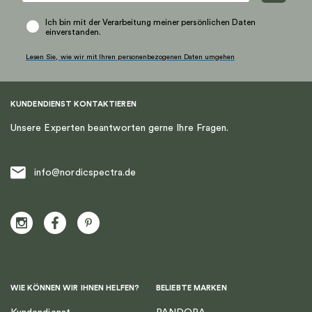
der
der
Produktseite
Produktseite
Ich bin mit der Verarbeitung meiner persönlichen Daten
einverstanden.
gewählt
gewählt
werden
werden
Lesen Sie, wie wir mit Ihren personenbezogenen Daten umgehen
KUNDENDIENST KONTAKTIEREN
Unsere Experten beantworten gerne Ihre Fragen.
info@nordicspectra.de
WIE KÖNNEN WIR IHNEN HELFEN?
BELIEBTE MARKEN