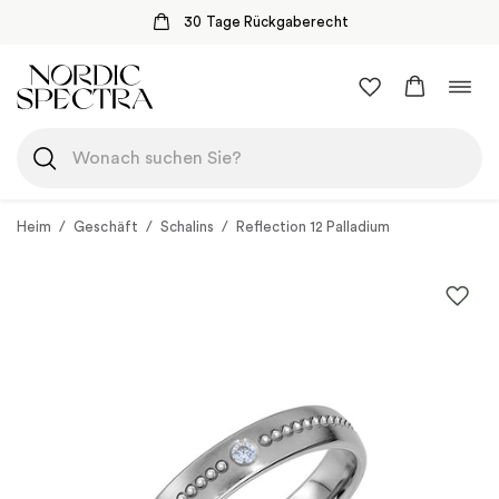
30 Tage Rückgaberecht
Zum
Navi
Inhalt
umsc
springen
Heim
/
Geschäft
/
Schalins
/
Reflection 12 Palladium