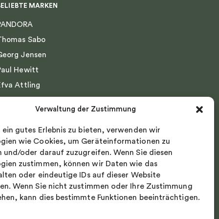
BELIEBTE MARKEN
PANDORA
Thomas Sabo
Georg Jensen
Paul Hewitt
Efva Attling
Emma Israelsson
Verwaltung der Zustimmung
Drakenberg Sjölin
 ein gutes Erlebnis zu bieten, verwenden wir
Nordic Spectra
gien wie Cookies, um Geräteinformationen zu
n und/oder darauf zuzugreifen. Wenn Sie diesen
gien zustimmen, können wir Daten wie das
alten oder eindeutige IDs auf dieser Website
ten. Wenn Sie nicht zustimmen oder Ihre Zustimmung
ehen, kann dies bestimmte Funktionen beeinträchtigen.