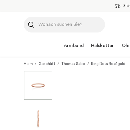
Sic
Zum
Inhalt
springen
Armband
Halsketten
Ohr
Heim
/
Geschäft
/
Thomas Sabo
/
Ring Dots Roségold