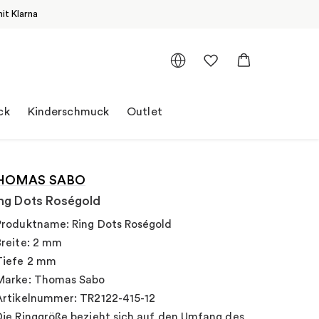
it Klarna
ck
Kinderschmuck
Outlet
HOMAS SABO
ng Dots Roségold
Produktname: Ring Dots Roségold
Breite: 2 mm
Tiefe 2 mm
Marke: Thomas Sabo
Artikelnummer: TR2122-415-12
Die Ringgröße bezieht sich auf den Umfang des