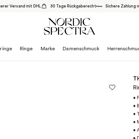
herer Versand mit DHL
30 Tage Rückgaberecht
Sichere Zahlung m
ringe
Ringe
Marke
Damenschmuck
Herrenschmu
T
Ri
• 
• 
• 
• 
• 
• 