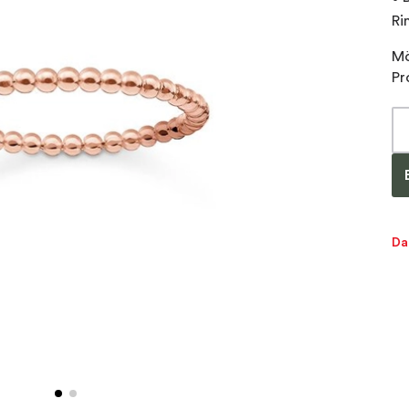
Ri
Mö
Pr
Da