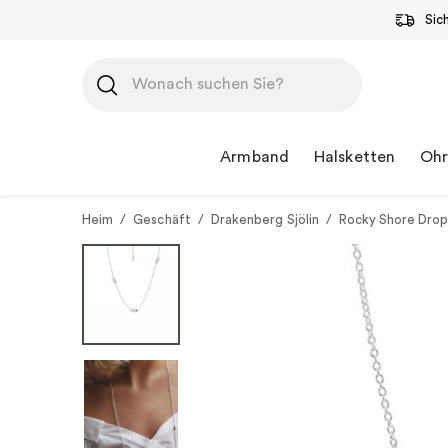
Sic
Zum
Inhalt
springen
Armband
Halsketten
Ohr
Heim
/
Geschäft
/
Drakenberg Sjölin
/
Rocky Shore Drop