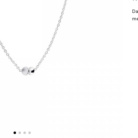
Da
me