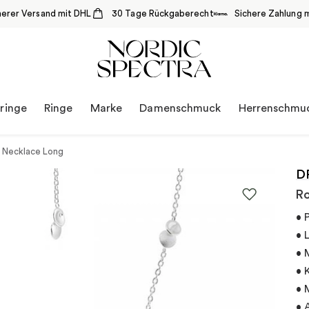
herer Versand mit DHL
30 Tage Rückgaberecht
Sichere Zahlung m
ringe
Ringe
Marke
Damenschmuck
Herrenschmu
 Necklace Long
D
Ro
• 
• 
• 
• 
• 
• 