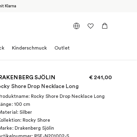
it Klarna
ck
Kinderschmuck
Outlet
RAKENBERG SJÖLIN
€
241,00
cky Shore Drop Necklace Long
Produktname: Rocky Shore Drop Necklace Long
Länge: 100 cm
Material: Silber
Kollektion: Rocky Shore
Marke: Drakenberg Sjölin
Artikelnummer: RSE-N201002-S