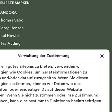
BELIEBTE MARKEN
PANDORA
Thomas Sabo
Georg Jensen
Paul Hewitt
Efva Attling
Emma Israelsson
Verwaltung der Zustimmung
Drakenberg Sjölin
 ein gutes Erlebnis zu bieten, verwenden wir
Nordic Spectra
gien wie Cookies, um Geräteinformationen zu
n und/oder darauf zuzugreifen. Wenn Sie diesen
gien zustimmen, können wir Daten wie das
alten oder eindeutige IDs auf dieser Website
ten. Wenn Sie nicht zustimmen oder Ihre Zustimmung
ehen, kann dies bestimmte Funktionen beeinträchtigen.