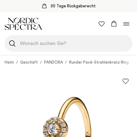
30 Tage Rückgaberecht
Zum
Navi
Inhalt
umsc
springen
Heim
/
Geschäft
/
PANDORA
/
Runder Pavé-Strahlenkranz Ring