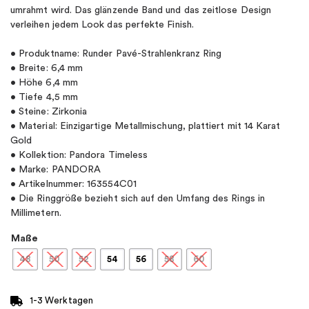
umrahmt wird. Das glänzende Band und das zeitlose Design
verleihen jedem Look das perfekte Finish.
• Produktname: Runder Pavé-Strahlenkranz Ring
• Breite: 6,4 mm
• Höhe 6,4 mm
• Tiefe 4,5 mm
• Steine: Zirkonia
• Material: Einzigartige Metallmischung, plattiert mit 14 Karat
Gold
• Kollektion: Pandora Timeless
• Marke: PANDORA
• Artikelnummer: 163554C01
• Die Ringgröße bezieht sich auf den Umfang des Rings in
Millimetern.
Maße
48
50
52
54
56
58
60
1-3 Werktagen