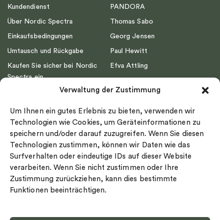
Kundendienst
PANDORA
Über Nordic Spectra
Thomas Sabo
Einkaufsbedingungen
Georg Jensen
Umtausch und Rückgabe
Paul Hewitt
Kaufen Sie sicher bei Nordic
Efva Attling
Spectra ein
Emma Israelsson
Verwaltung der Zustimmung
Datenschutz
Drakenberg Sjölin
Impressum
Nordic Spectra
Um Ihnen ein gutes Erlebnis zu bieten, verwenden wir
Ringgröße
Technologien wie Cookies, um Geräteinformationen zu
speichern und/oder darauf zuzugreifen. Wenn Sie diesen
Widerrufsrecht
Technologien zustimmen, können wir Daten wie das
Cookie-policy
Surfverhalten oder eindeutige IDs auf dieser Website
Sekretesspolicy
verarbeiten. Wenn Sie nicht zustimmen oder Ihre
Zustimmung zurückziehen, kann dies bestimmte
Funktionen beeinträchtigen.