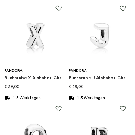
EAN
:
5700303148915
Steine
:
Zirkonia
Marke
:
PANDORA
Kategorie
:
Ringe
PANDORA
PANDORA
Buchstabe X Alphabet-Charm
Buchstabe J Alphabet-Charm
Kollektion
:
Pandora Timeless
€
29,00
€
29,00
1-3 Werktagen
1-3 Werktagen