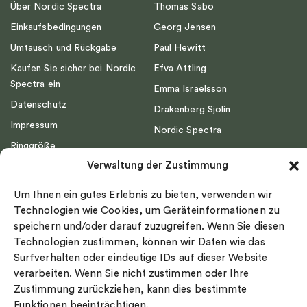
Über Nordic Spectra
Thomas Sabo
Einkaufsbedingungen
Georg Jensen
Umtausch und Rückgabe
Paul Hewitt
Kaufen Sie sicher bei Nordic
Efva Attling
Spectra ein
Emma Israelsson
Datenschutz
Drakenberg Sjölin
Impressum
Nordic Spectra
Ringgröße
Verwaltung der Zustimmung
Widerrufsrecht
Cookie-policy
Um Ihnen ein gutes Erlebnis zu bieten, verwenden wir
Sekretesspolicy
Technologien wie Cookies, um Geräteinformationen zu
speichern und/oder darauf zuzugreifen. Wenn Sie diesen
Technologien zustimmen, können wir Daten wie das
Surfverhalten oder eindeutige IDs auf dieser Website
verarbeiten. Wenn Sie nicht zustimmen oder Ihre
Zustimmung zurückziehen, kann dies bestimmte
Select country
Funktionen beeinträchtigen.