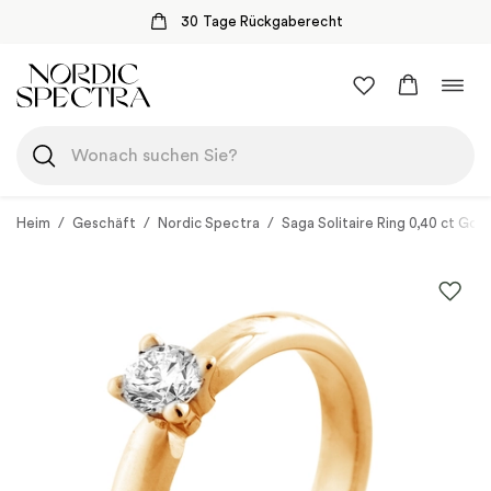
30 Tage Rückgaberecht
Zum
Navi
Inhalt
umsc
springen
Heim
/
Geschäft
/
Nordic Spectra
/
Saga Solitaire Ring 0,40 ct Gold