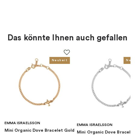
Material
:
Gold
Art des Rings
:
Solitaire
Das könnte Ihnen auch gefallen
Farbe
:
Gold
Steine
:
Diamant
Neuheit
Neu
Goldkarat
:
18K
Für wen
:
Damen
Kollektion
:
1946 Kollektionen
EMMA ISRAELSSON
Kategorie
:
Ringe
EMMA ISRAELSSON
Mini Organic Dove Bracelet Gold
Mini Organic Dove Bracelet