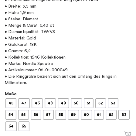
• Produktname: Saga Solitaire Ring 0,40 ct Gold
• Breite: 3,5 mm
• Höhe 1,9 mm
• Steine: Diamant
• Menge & Carat: 0,40 ct
• Diamantqualität: TW/VS
• Material: Gold
• Goldkarat: 18K
• Gramm: 6,2
• Kollektion: 1946 Kollektionen
• Marke: Nordic Spectra
• Artikelnummer: 05-01-000049
• Die Ringgröße bezieht sich auf den Umfang des Rings in
Millimetern.
Maße
45
47
46
48
49
50
51
52
53
54
55
56
57
58
59
60
61
62
63
64
65