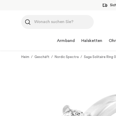
Sic
Zum
Inhalt
springen
Armband
Halsketten
Ohr
Heim
/
Geschäft
/
Nordic Spectra
/
Saga Solitaire Ring 