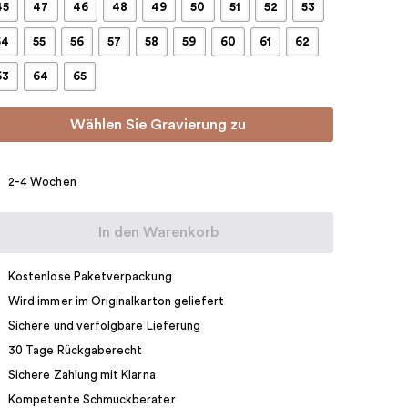
45
47
46
48
49
50
51
52
53
54
55
56
57
58
59
60
61
62
63
64
65
Wählen Sie Gravierung zu
2-4 Wochen
In den Warenkorb
Kostenlose Paketverpackung
Wird immer im Originalkarton geliefert
Sichere und verfolgbare Lieferung
30 Tage Rückgaberecht
Sichere Zahlung mit Klarna
Kompetente Schmuckberater