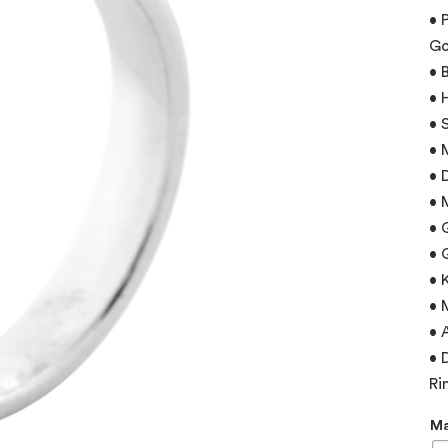
• 
Go
• 
• 
• 
• 
• 
• 
• 
• 
• 
• 
• 
• 
Ri
M