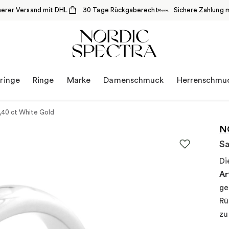
herer Versand mit DHL
30 Tage Rückgaberecht
Sichere Zahlung m
ringe
Ringe
Marke
Damenschmuck
Herrenschmu
0,40 ct White Gold
N
Sa
Di
Ar
ge
Rü
zu