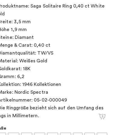
Produktname: Saga Solitaire Ring 0,40 ct White
ld
Breite: 3,5 mm
Höhe 1,9 mm
Steine: Diamant
Menge & Carat: 0,40 ct
Diamantqualität: TW/VS
Material: Weißes Gold
Goldkarat: 18K
Gramm: 6,2
Kollektion: 1946 Kollektionen
Marke: Nordic Spectra
Artikelnummer: 05-02-000049
Die Ringgröße bezieht sich auf den Umfang des
ngs in Millimetern.
aße