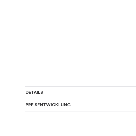
DETAILS
PREISENTWICKLUNG
SKU
:
05-02-000049
Material
:
Weißes Gold