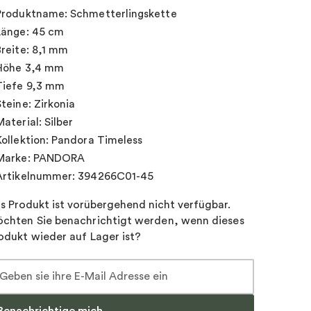
Produktname: Schmetterlingskette
Länge: 45 cm
Breite: 8,1 mm
Höhe 3,4 mm
Tiefe 9,3 mm
Steine: Zirkonia
Material: Silber
Kollektion: Pandora Timeless
Marke: PANDORA
Artikelnummer: 394266C01-45
s Produkt ist vorübergehend nicht verfügbar.
chten Sie benachrichtigt werden, wenn dieses
odukt wieder auf Lager ist?
Benachrichtige mich