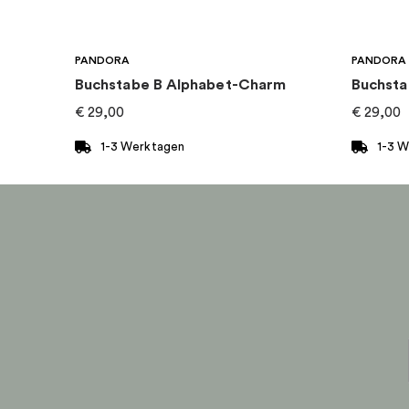
Marke
:
PANDORA
PANDORA
PANDORA
Kategorie
:
Halsketten
Buchstabe B Alphabet-Charm
Buchsta
€
29,00
€
29,00
Kollektion
:
Pandora Timeless
1-3 Werktagen
1-3 