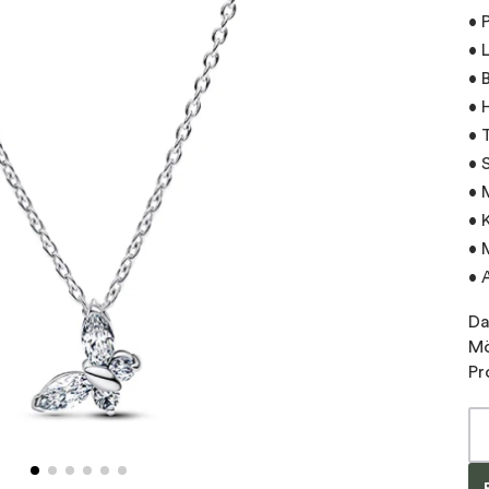
• 
• 
• 
• 
• 
• 
• 
• 
• 
• 
Da
Mö
Pr