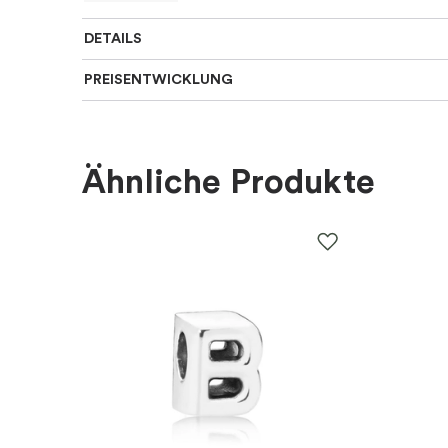
DETAILS
PREISENTWICKLUNG
Länge Ketten
:
Mittlere 42-50 cm
Für wen
:
Damen, Kinder
Ähnliche Produkte
Farbe
:
Silber
Material
:
Silber
EAN
:
5700303230924
Steine
:
Zirkonia
Thema
:
Schmetterlinge, Tier