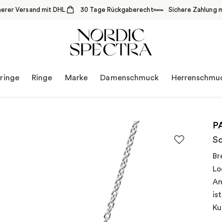
herer Versand mit DHL
30 Tage Rückgaberecht
Sichere Zahlung m
ringe
Ringe
Marke
Damenschmuck
Herrenschmu
P
Sc
Br
Lo
An
is
Ku