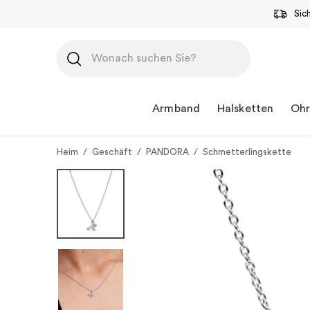
Sic
Zum
Inhalt
springen
Armband
Halsketten
Ohr
Heim
/
Geschäft
/
PANDORA
/
Schmetterlingskette