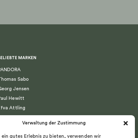
BELIEBTE MARKEN
PANDORA
Thomas Sabo
Georg Jensen
Paul Hewitt
Efva Attling
Emma Israelsson
Verwaltung der Zustimmung
Drakenberg Sjölin
 ein gutes Erlebnis zu bieten, verwenden wir
Nordic Spectra