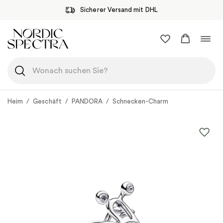
Sicherer Versand mit DHL
Zum
Navi
Inhalt
umsc
springen
Heim
/
Geschäft
/
PANDORA
/
Schnecken-Charm