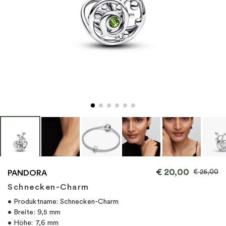
"
€
20,00
€
25,00
PANDORA
Schnecken-Charm
• Produktname: Schnecken-Charm
• Breite: 9,5 mm
• Höhe: 7,6 mm