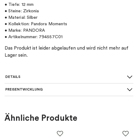
• Tiefe: 12 mm
• Steine: Zirkonia
• Material: Silber
• Kollektion: Pandora Moments
• Marke: PANDORA
• Artikelnummer: 794557C01
Das Produkt ist leider abgelaufen und wird nicht mehr auf
Lager sein.
DETAILS
PREISENTWICKLUNG
Für wen
:
Damen, Kinder
Farbe
:
Grün, Silber
Ähnliche Produkte
Material
:
Silber