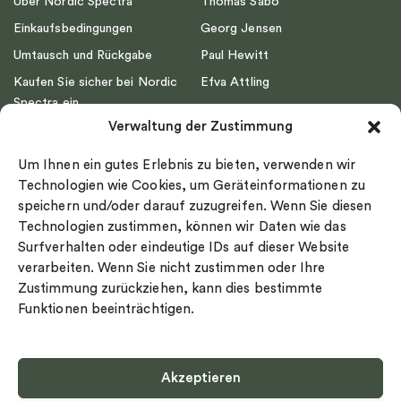
Über Nordic Spectra
Thomas Sabo
Einkaufsbedingungen
Georg Jensen
Umtausch und Rückgabe
Paul Hewitt
Kaufen Sie sicher bei Nordic
Efva Attling
Spectra ein
Emma Israelsson
Verwaltung der Zustimmung
Datenschutz
Drakenberg Sjölin
Impressum
Nordic Spectra
Um Ihnen ein gutes Erlebnis zu bieten, verwenden wir
Ringgröße
Technologien wie Cookies, um Geräteinformationen zu
speichern und/oder darauf zuzugreifen. Wenn Sie diesen
Widerrufsrecht
Technologien zustimmen, können wir Daten wie das
Cookie-policy
Surfverhalten oder eindeutige IDs auf dieser Website
Sekretesspolicy
verarbeiten. Wenn Sie nicht zustimmen oder Ihre
Zustimmung zurückziehen, kann dies bestimmte
Funktionen beeinträchtigen.
Akzeptieren
Select country