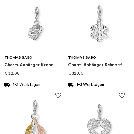
EAN
:
5700303277875
Steine
:
Zirkonia
Thema
:
Tier
Marke
:
PANDORA
THOMAS SABO
THOMAS SABO
Charm-Anhänger Krone
Charm-Anhänger Schneeflocke
Kategorie
:
Charms
€
32,00
€
32,00
Kollektion
:
Pandora Moments
1-3 Werktagen
1-3 Werktagen