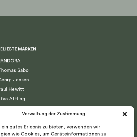
gewählt
werden
BELIEBTE MARKEN
PANDORA
Thomas Sabo
Georg Jensen
Paul Hewitt
Efva Attling
Emma Israelsson
Verwaltung der Zustimmung
Drakenberg Sjölin
 ein gutes Erlebnis zu bieten, verwenden wir
Nordic Spectra
gien wie Cookies, um Geräteinformationen zu