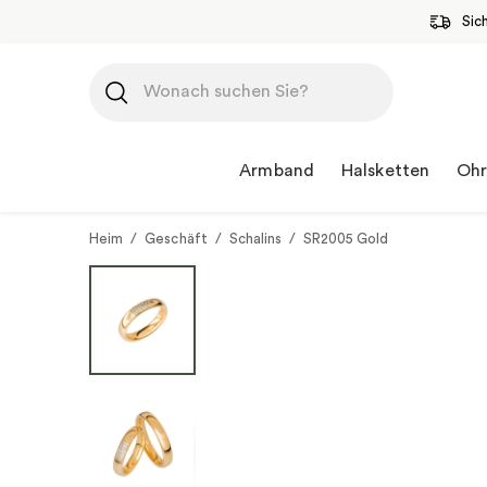
Sic
Zum
Inhalt
springen
Armband
Halsketten
Ohr
Heim
/
Geschäft
/
Schalins
/
SR2005 Gold