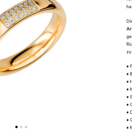
he
Di
Ar
ge
Rü
zu
• 
• 
• 
• 
• 
• 
• 
• 
• 