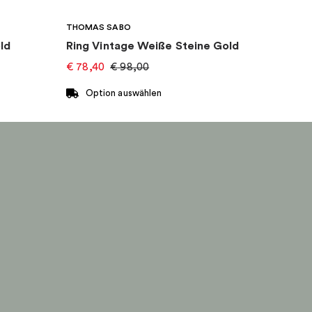
THOMAS SABO
ld
Ring Vintage Weiße Steine Gold
€
78,40
€
98,00
Option auswählen
Dieses
Produkt
weist
mehrere
Varianten
auf.
Die
Optionen
können
auf
der
Produktseite