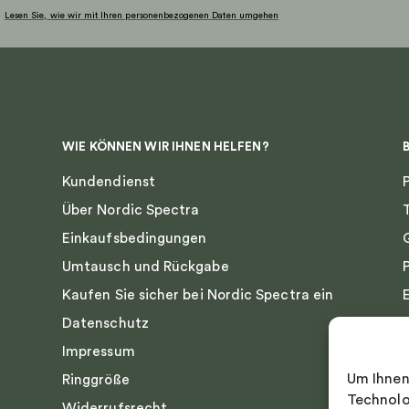
gewählt
Lesen Sie, wie wir mit Ihren personenbezogenen Daten umgehen
werden
WIE KÖNNEN WIR IHNEN HELFEN?
Kundendienst
Über Nordic Spectra
Einkaufsbedingungen
Umtausch und Rückgabe
Kaufen Sie sicher bei Nordic Spectra ein
Datenschutz
Impressum
Um Ihnen
Ringgröße
Technolo
Widerrufsrecht