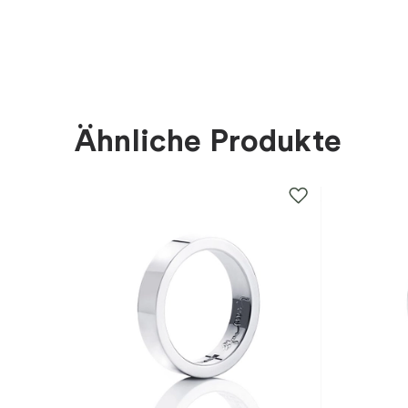
Material
:
Gold
Steine
:
Diamant
Marke
:
Schalins
Ähnliche Produkte
Kategorie
:
Ringe