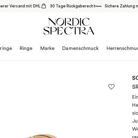
herer Versand mit DHL
30 Tage Rückgaberecht
Sichere Zahlung m
ringe
Ringe
Marke
Damenschmuck
Herrenschmu
S
S
Ei
Ha
si
Ju
We
re