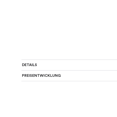
DETAILS
PREISENTWICKLUNG
Art des Rings
:
Einzigartig
Für wen
:
Damen
Farbe
:
Gold