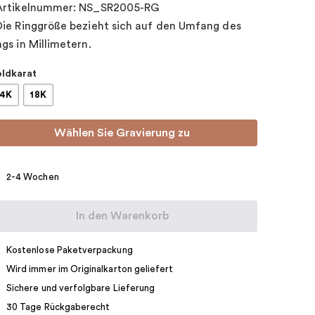
Artikelnummer: NS_SR2005-RG
Die Ringgröße bezieht sich auf den Umfang des
ngs in Millimetern.
ldkarat
14K
18K
Wählen Sie Gravierung zu
2-4 Wochen
In den Warenkorb
Kostenlose Paketverpackung
Wird immer im Originalkarton geliefert
Sichere und verfolgbare Lieferung
30 Tage Rückgaberecht