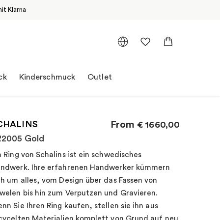
it Klarna
ck
Kinderschmuck
Outlet
CHALINS
From
€
1660,00
R2005 Gold
n Ring von Schalins ist ein schwedisches
ndwerk. Ihre erfahrenen Handwerker kümmern
ch um alles, vom Design über das Fassen von
welen bis hin zum Verputzen und Gravieren.
nn Sie Ihren Ring kaufen, stellen sie ihn aus
cycelten Materialien komplett von Grund auf neu