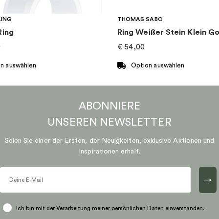
LING
THOMAS SABO
Ring
Ring Weißer Stein Klein Go
0
€
54,00
n auswählen
Option auswählen
Dieses
Produkt
ABONNIERE
weist
mehrere
UNSEREN
NEWSLETTER
n
Varianten
Seien Sie einer der Ersten, der Neuigkeiten, exklusive Aktionen und
auf.
Inspirationen erhält.
Die
n
Optionen
können
→
auf
der
Ich bin mit der Verarbeitung meiner persönlichen Daten einverstanden.
eite
Produktseite