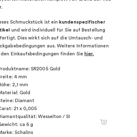
r.
eses Schmuckstück ist ein
kundenspezifischer
tikel
und wird individuell für Sie auf Bestellung
fertigt. Dies wirkt sich auf die Umtausch- und
ckgabebedingungen aus. Weitere Informationen
 den Einkaufsbedingungen finden Sie
hier.
Produktname: SR2005 Gold
Breite: 4 mm
Höhe: 2,1 mm
Material: Gold
Steine: Diamant
Carat: 21 x 0,005
Diamantqualität: Wesselton / SI
Gewicht: ca 6 g
Marke: Schalins