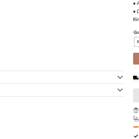
• 
• 
Ri
Go