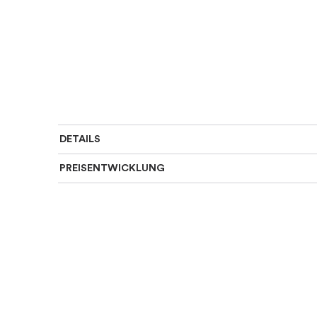
DETAILS
PREISENTWICKLUNG
Art des Rings
:
Allianz
Für wen
:
Damen
Farbe
:
Silber
Material
:
Platin