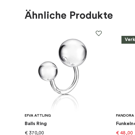
Steine
:
Diamant
Ähnliche Produkte
Marke
:
Schalins
Ver
Kategorie
:
Ringe
EFVA ATTLING
PANDORA
Balls Ring
Funkeln
€
370,00
€
48,00