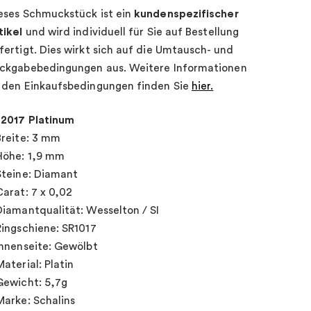
eses Schmuckstück ist ein
kundenspezifischer
tikel
und wird individuell für Sie auf Bestellung
fertigt. Dies wirkt sich auf die Umtausch- und
ckgabebedingungen aus. Weitere Informationen
 den Einkaufsbedingungen finden Sie
hier.
2017 Platinum
Breite: 3 mm
Höhe: 1,9 mm
Steine: Diamant
Carat: 7 x 0,02
Diamantqualität: Wesselton / SI
Ringschiene: SR1017
Innenseite: Gewölbt
Material: Platin
Gewicht: 5,7g
Marke: Schalins