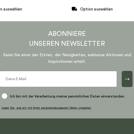
n auswählen
Option auswählen
Dieses
Produkt
ABONNIERE
weist
mehrere
UNSEREN
NEWSLETTER
n
Varianten
Seien Sie einer der Ersten, der Neuigkeiten, exklusive Aktionen und
auf.
Inspirationen erhält.
Die
n
Optionen
können
→
auf
der
Ich bin mit der Verarbeitung meiner persönlichen Daten einverstanden.
eite
Produktseite
gewählt
Lesen Sie, wie wir mit Ihren personenbezogenen Daten umgehen
werden