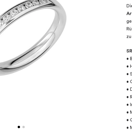
Di
Ar
ge
Rü
zu
SR
• 
• 
• 
• 
• 
• 
• 
• 
• 
• 