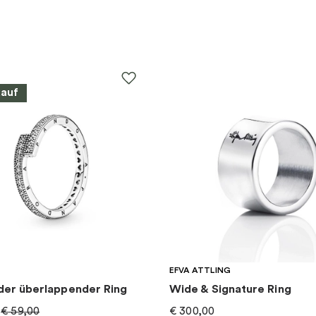
kauf
EFVA ATTLING
der überlappender Ring
Wide & Signature Ring
€
59,00
€
300,00