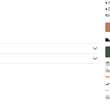
• 
• 
Ri