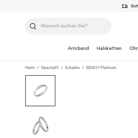
Sic
Zum
Inhalt
springen
Armband
Halsketten
Ohr
Heim
/
Geschäft
/
Schalins
/
SR2017 Platinum