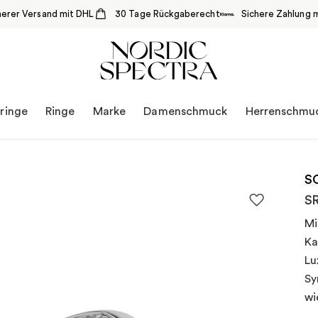
herer Versand mit DHL
30 Tage Rückgaberecht
Sichere Zahlung m
ringe
Ringe
Marke
Damenschmuck
Herrenschmu
S
SR
Mi
Ka
Lu
Sy
wi