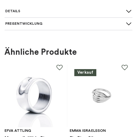
DETAILS
PREISENTWICKLUNG
Art des Rings
:
Allianz
Für wen
:
Damen
Ähnliche Produkte
Farbe
:
Gold
Verkauf
Material
:
Gold
Steine
:
Diamant
Marke
:
Schalins
Kategorie
:
Ringe
EFVA ATTLING
EMMA ISRAELSSON