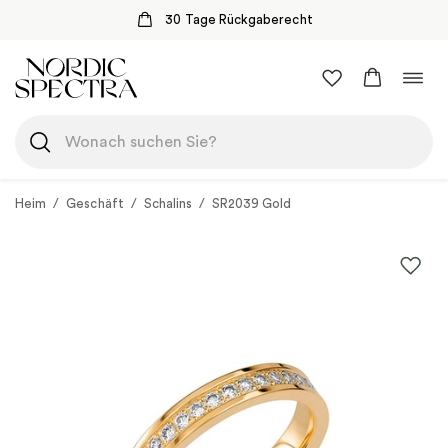
30 Tage Rückgaberecht
Zum
Navi
Inhalt
umsc
springen
Heim
/
Geschäft
/
Schalins
/
SR2039 Gold