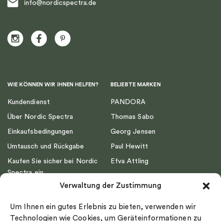
info@nordicspectra.de
WIE KÖNNEN WIR IHNEN HELFEN?
BELIEBTE MARKEN
Kundendienst
PANDORA
Über Nordic Spectra
Thomas Sabo
Einkaufsbedingungen
Georg Jensen
Umtausch und Rückgabe
Paul Hewitt
Kaufen Sie sicher bei Nordic
Efva Attling
Spectra ein
Emma Israelsson
Verwaltung der Zustimmung
Datenschutz
Drakenberg Sjölin
Impressum
Nordic Spectra
Um Ihnen ein gutes Erlebnis zu bieten, verwenden wir
Ringgröße
Technologien wie Cookies, um Geräteinformationen zu