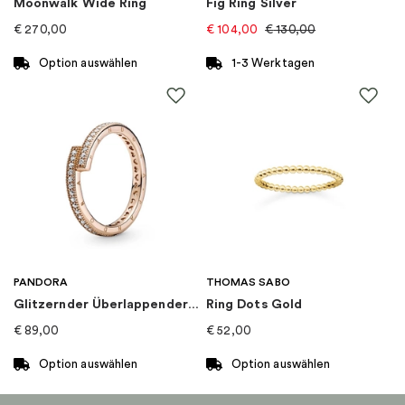
Moonwalk Wide Ring
Fig Ring Silver
€
270,00
€
104,00
€
130,00
Option auswählen
1-3 Werktagen
Dieses
Produkt
weist
mehrere
Varianten
auf.
Die
Optionen
können
auf
PANDORA
THOMAS SABO
der
Glitzernder Überlappender Ring
Ring Dots Gold
Produktseite
€
89,00
€
52,00
gewählt
werden
Option auswählen
Option auswählen
Dieses
Dieses