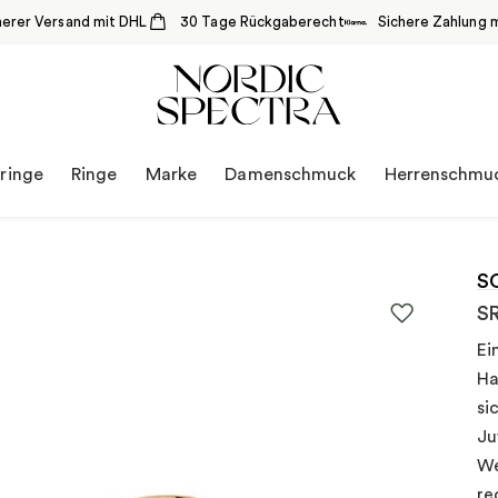
herer Versand mit DHL
30 Tage Rückgaberecht
Sichere Zahlung m
ringe
Ringe
Marke
Damenschmuck
Herrenschmu
S
S
Ei
Ha
si
Ju
We
re