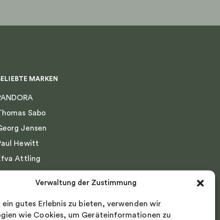
gewählt
werden
BELIEBTE MARKEN
PANDORA
Thomas Sabo
Georg Jensen
Paul Hewitt
Efva Attling
Emma Israelsson
Verwaltung der Zustimmung
Drakenberg Sjölin
 ein gutes Erlebnis zu bieten, verwenden wir
Nordic Spectra
gien wie Cookies, um Geräteinformationen zu