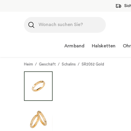
Sic
Zum
Inhalt
springen
Armband
Halsketten
Ohr
Heim
/
Geschäft
/
Schalins
/
SR2052 Gold