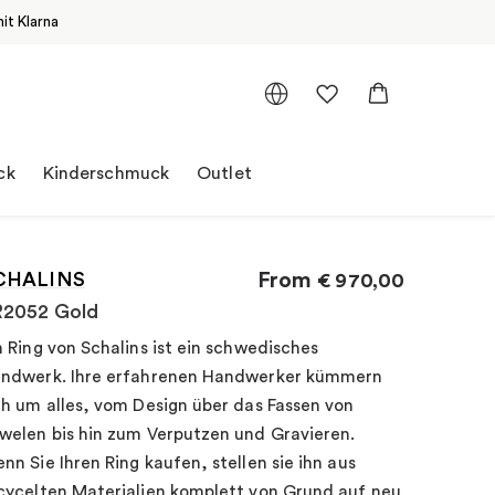
it Klarna
ck
Kinderschmuck
Outlet
CHALINS
From
€
970,00
R2052 Gold
n Ring von Schalins ist ein schwedisches
ndwerk. Ihre erfahrenen Handwerker kümmern
ch um alles, vom Design über das Fassen von
welen bis hin zum Verputzen und Gravieren.
nn Sie Ihren Ring kaufen, stellen sie ihn aus
cycelten Materialien komplett von Grund auf neu