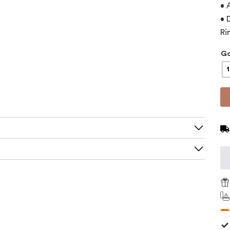
• 
• 
Ri
Go