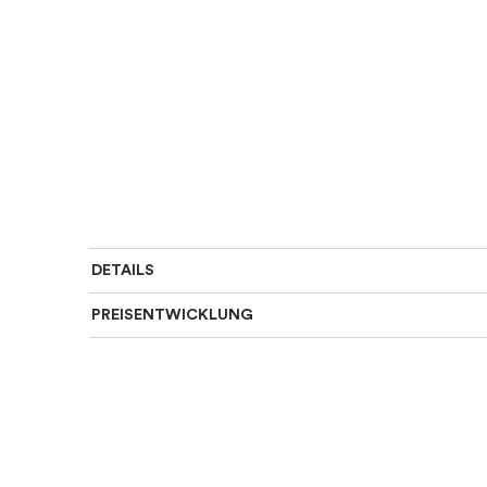
DETAILS
PREISENTWICKLUNG
Art des Rings
:
Einzigartig
Für wen
:
Damen
Farbe
:
Gold