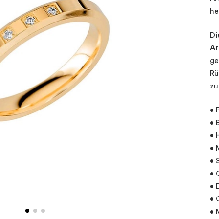
he
Di
Ar
ge
Rü
zu
• 
• 
• 
• 
• 
• 
• 
• 
• 