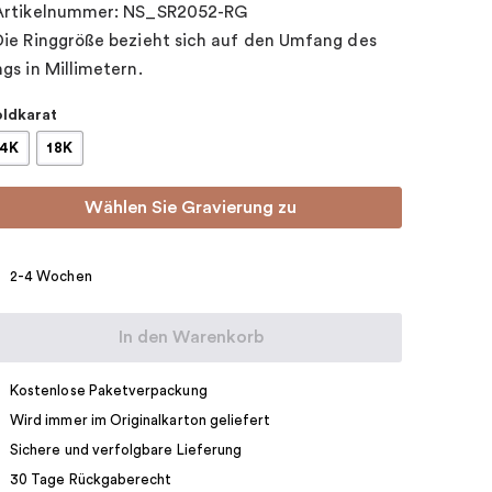
Artikelnummer: NS_SR2052-RG
Die Ringgröße bezieht sich auf den Umfang des
ngs in Millimetern.
ldkarat
14K
18K
Wählen Sie Gravierung zu
2-4 Wochen
In den Warenkorb
Kostenlose Paketverpackung
Wird immer im Originalkarton geliefert
Sichere und verfolgbare Lieferung
30 Tage Rückgaberecht