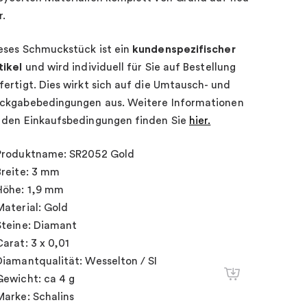
r.
eses Schmuckstück ist ein
kundenspezifischer
tikel
und wird individuell für Sie auf Bestellung
fertigt. Dies wirkt sich auf die Umtausch- und
ckgabebedingungen aus. Weitere Informationen
 den Einkaufsbedingungen finden Sie
hier.
Produktname: SR2052 Gold
Breite: 3 mm
Höhe: 1,9 mm
Material: Gold
Steine: Diamant
Carat: 3 x 0,01
Diamantqualität: Wesselton / SI
Gewicht: ca 4 g
Marke: Schalins