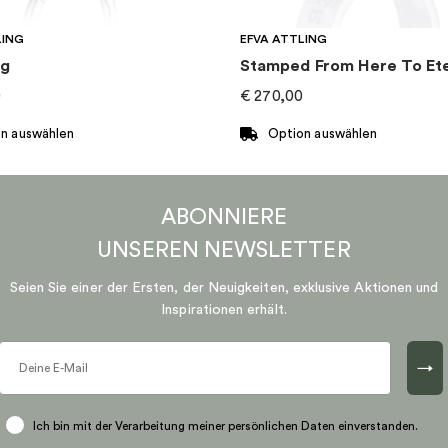
LING
EFVA ATTLING
ng
0
€
270,00
n auswählen
Option auswählen
Dieses
Produkt
ABONNIERE
weist
mehrere
UNSEREN
NEWSLETTER
n
Varianten
Seien Sie einer der Ersten, der Neuigkeiten, exklusive Aktionen und
auf.
Inspirationen erhält.
Die
n
Optionen
können
→
auf
der
Ich bin mit der Verarbeitung meiner persönlichen Daten einverstanden.
eite
Produktseite