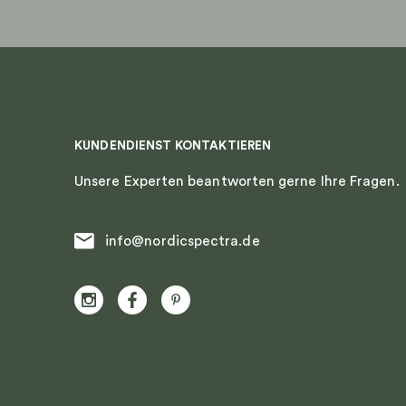
gewählt
gewählt
werden
werden
KUNDENDIENST KONTAKTIEREN
Unsere Experten beantworten gerne Ihre Fragen.
info@nordicspectra.de