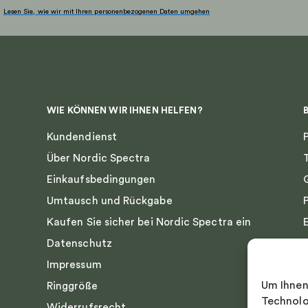
gewählt
Lesen Sie, wie wir mit Ihren personenbezogenen Daten umgehen
werden
WIE KÖNNEN WIR IHNEN HELFEN?
Kundendienst
Über Nordic Spectra
Einkaufsbedingungen
Umtausch und Rückgabe
Kaufen Sie sicher bei Nordic Spectra ein
Datenschutz
Impressum
Um Ihnen
Ringgröße
Technolo
Widerrufsrecht