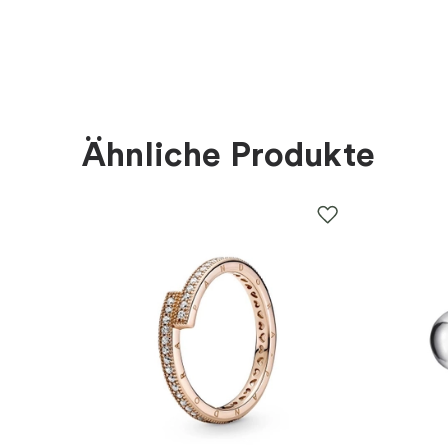
Material
:
Gold
Steine
:
Diamant
Marke
:
Schalins
Ähnliche Produkte
Kategorie
:
Ringe