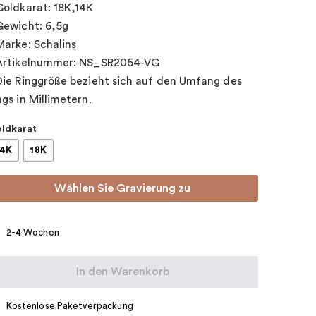
Goldkarat: 18K,14K
Gewicht: 6,5g
Marke: Schalins
Artikelnummer: NS_SR2054-VG
Die Ringgröße bezieht sich auf den Umfang des
ngs in Millimetern.
ldkarat
14K
18K
Wählen Sie Gravierung zu
2-4 Wochen
In den Warenkorb
Kostenlose Paketverpackung