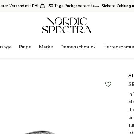
herer Versand mit DHL
30 Tage Rückgaberecht
Sichere Zahlung m
ringe
Ringe
Marke
Damenschmuck
Herrenschmu
S
S
In
el
du
un
fü
is