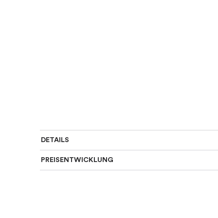
DETAILS
PREISENTWICKLUNG
Art des Rings
:
Allianz
Für wen
:
Damen