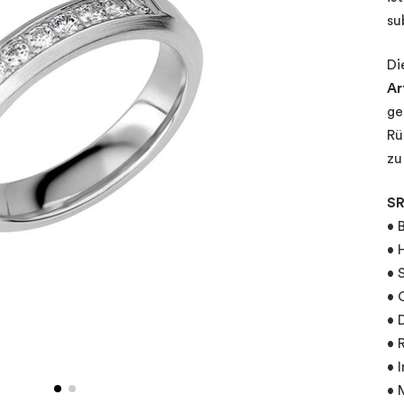
su
Di
Ar
ge
Rü
zu
SR
• 
• 
• 
• 
• 
• 
• 
• 