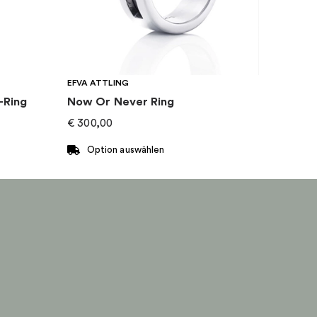
EFVA ATTLING
-Ring
Now Or Never Ring
€
300,00
Option auswählen
Dieses
Produkt
weist
mehrere
Varianten
auf.
Die
Optionen
können