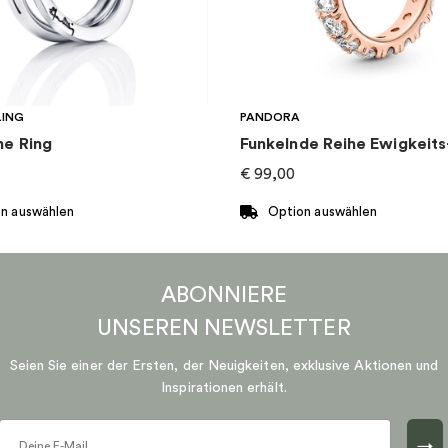
LING
PANDORA
e Ring
Funkelnde Reihe Ewigkeits
0
€
99,00
n auswählen
Option auswählen
Dieses
Produkt
ABONNIERE
weist
mehrere
UNSEREN
NEWSLETTER
n
Varianten
Seien Sie einer der Ersten, der Neuigkeiten, exklusive Aktionen und
auf.
Inspirationen erhält.
Die
n
Optionen
können
→