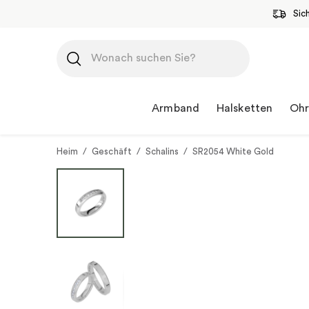
Sic
Zum
Inhalt
springen
Armband
Halsketten
Ohr
Heim
/
Geschäft
/
Schalins
/
SR2054 White Gold