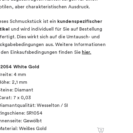
btilen, aber charakteristischen Ausdruck.
eses Schmuckstück ist ein
kundenspezifischer
tikel
und wird individuell für Sie auf Bestellung
fertigt. Dies wirkt sich auf die Umtausch- und
ckgabebedingungen aus. Weitere Informationen
 den Einkaufsbedingungen finden Sie
hier.
2054 White Gold
Breite: 4 mm
Höhe: 2,1 mm
Steine: Diamant
Carat: 7 x 0,03
Diamantqualität: Wesselton / SI
Ringschiene: SR1054
Innenseite: Gewölbt
Material: Weißes Gold