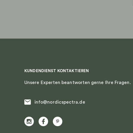
auf
auf
der
der
Produktseite
Produkts
gewählt
gewählt
werden
werden
KUNDENDIENST KONTAKTIEREN
Unsere Experten beantworten gerne Ihre Fragen.
info@nordicspectra.de