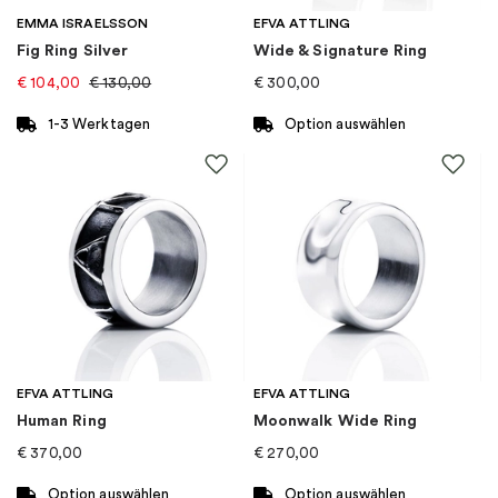
Kategorie
:
Ringe
EMMA ISRAELSSON
EFVA ATTLING
Fig Ring Silver
Wide & Signature Ring
€
104,00
€
130,00
€
300,00
1-3 Werktagen
Option auswählen
Dieses
Produkt
weist
mehrere
Varianten
auf.
Die
Optionen
können
auf
EFVA ATTLING
EFVA ATTLING
der
Human Ring
Moonwalk Wide Ring
Produktseite
€
370,00
€
270,00
gewählt
werden
Option auswählen
Option auswählen