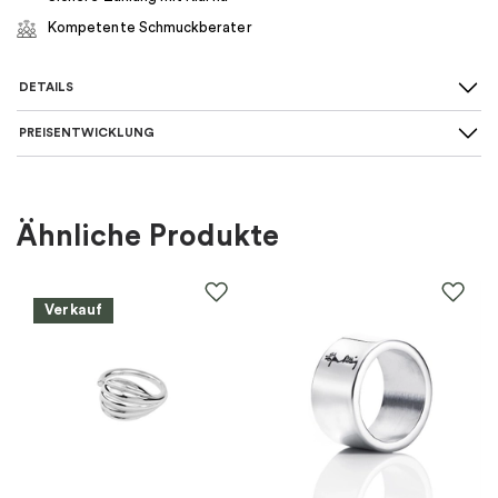
Kompetente Schmuckberater
DETAILS
PREISENTWICKLUNG
Art des Rings
:
Allianz
Für wen
:
Damen
Ähnliche Produkte
Farbe
:
Gold
Verkauf
Material
:
Gold
Steine
:
Diamant
Marke
:
Schalins