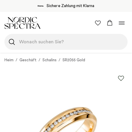
Sichere Zahlung mit Klarna
Zum
Navi
Inhalt
umsc
springen
Heim
/
Geschäft
/
Schalins
/
SR2055 Gold