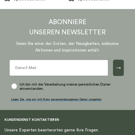
Dieses
Dieses
Produkt
Produkt
ABONNIERE
weist
weist
mehrere
mehrere
UNSEREN
NEWSLETTER
Varianten
Varianten
auf.
auf.
Seien Sie einer der Ersten, der Neuigkeiten, exklusive
Die
Die
Aktionen und Inspirationen erhält.
Optionen
Optionen
können
können
→
auf
auf
der
der
Produktseite
Produktseite
Ich bin mit der Verarbeitung meiner persönlichen Daten
einverstanden.
gewählt
gewählt
werden
werden
Lesen Sie, wie wir mit Ihren personenbezogenen Daten umgehen
KUNDENDIENST KONTAKTIEREN
Unsere Experten beantworten gerne Ihre Fragen.