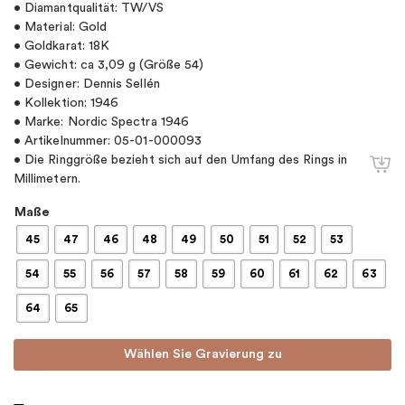
• Diamantqualität: TW/VS
• Material: Gold
• Goldkarat: 18K
• Gewicht: ca 3,09 g (Größe 54)
• Designer: Dennis Sellén
• Kollektion: 1946
• Marke: Nordic Spectra 1946
• Artikelnummer: 05-01-000093
• Die Ringgröße bezieht sich auf den Umfang des Rings in
Millimetern.
Maße
45
47
46
48
49
50
51
52
53
54
55
56
57
58
59
60
61
62
63
64
65
Wählen Sie Gravierung zu