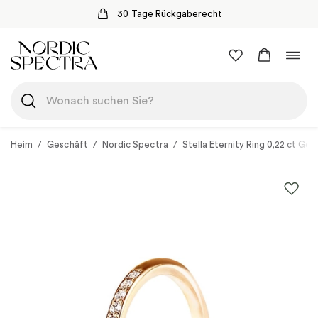
30 Tage Rückgaberecht
Zum
Navi
Inhalt
umsc
springen
Heim
/
Geschäft
/
Nordic Spectra
/
Stella Eternity Ring 0,22 ct Gol