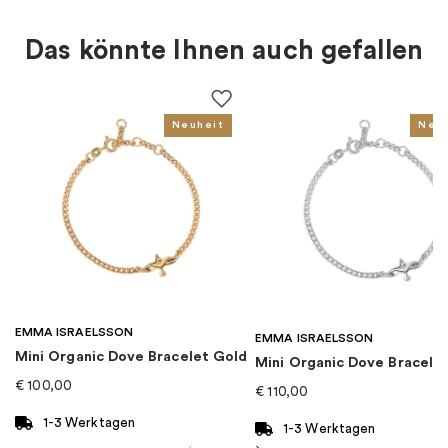
Art des Rings
:
Allianz
Das könnte Ihnen auch gefallen
Farbe
:
Gold
Steine
:
Diamant
Neuheit
Neu
Goldkarat
:
18K
Für wen
:
Damen
Kollektion
:
1946 Kollektionen
EMMA ISRAELSSON
Kategorie
:
Ringe
EMMA ISRAELSSON
Mini Organic Dove Bracelet Gold
Mini Organic Dove Bracelet
€
100,00
€
110,00
Marke
:
Nordic Spectra
1-3 Werktagen
1-3 Werktagen