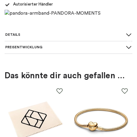
Autorisierter Händler
DETAILS
PREISENTWICKLUNG
SKU
:
762719C01
Für wen
:
Damen, Kinder
Das könnte dir auch gefallen …
Farbe
:
Gold
EAN
:
5700303058986
Steine
:
Zirkonia
Thema
:
Sternzeichen