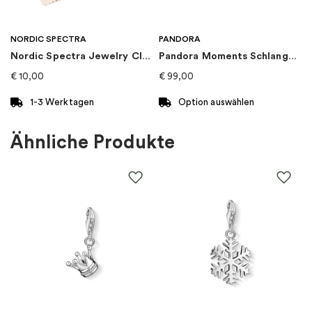
Marke
:
PANDORA
NORDIC SPECTRA
PANDORA
Nordic Spectra Jewelry Cloth
Pandora Moments Schlangen-Gliederarmband mit Herz-Verschluss
Sternzeichen
:
Widder
€
10,00
€
99,00
Kategorie
:
Charms
1-3 Werktagen
Option auswählen
Dieses
Art von Charme
:
Charm-anhänger
Produkt
Ähnliche Produkte
weist
mehrere
Kollektion
:
Pandora Moments
Varianten
auf.
Material
:
Metall
Die
Optionen
können
auf
der
Produktseite