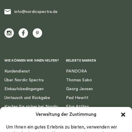
info@nordicspectra.de
WIE KÖNNEN WIR IHNEN HELFEN?
BELIEBTE MARKEN
Kundendienst
PANDORA
Über Nordic Spectra
Thomas Sabo
Einkaufsbedingungen
Georg Jensen
Umtausch und Rückgabe
Paul Hewitt
Kaufen Sie sicher bei Nordic
Efva Attling
Spectra ein
Verwaltung der Zustimmung
Emma Israelsson
Datenschutz
Drakenberg Sjölin
Um Ihnen ein gutes Erlebnis zu bieten, verwenden wir
Impressum