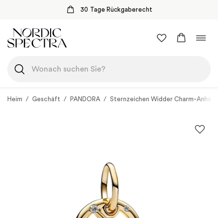
30 Tage Rückgaberecht
Zum
Navi
Inhalt
umsc
springen
Heim
/
Geschäft
/
PANDORA
/
Sternzeichen Widder Charm-Anhän