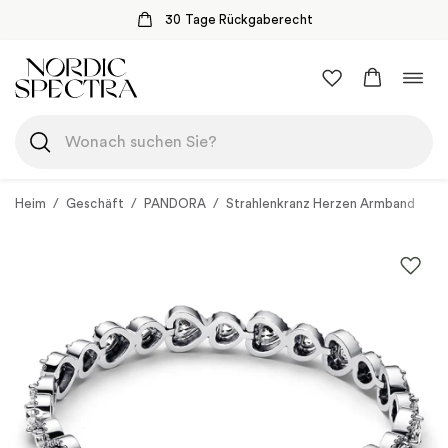
30 Tage Rückgaberecht
Zum
Navi
Inhalt
umsc
springen
Heim
/
Geschäft
/
PANDORA
/
Strahlenkranz Herzen Armband