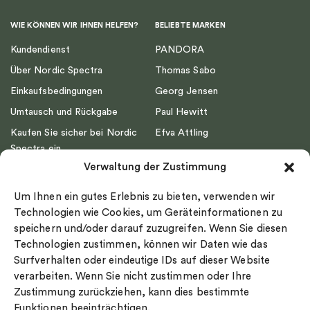
WIE KÖNNEN WIR IHNEN HELFEN?
BELIEBTE MARKEN
Kundendienst
PANDORA
Über Nordic Spectra
Thomas Sabo
Einkaufsbedingungen
Georg Jensen
Umtausch und Rückgabe
Paul Hewitt
Kaufen Sie sicher bei Nordic
Efva Attling
Spectra ein
Emma Israelsson
Verwaltung der Zustimmung
Datenschutz
Drakenberg Sjölin
Impressum
Nordic Spectra
Um Ihnen ein gutes Erlebnis zu bieten, verwenden wir
Ringgröße
Technologien wie Cookies, um Geräteinformationen zu
speichern und/oder darauf zuzugreifen. Wenn Sie diesen
Widerrufsrecht
Technologien zustimmen, können wir Daten wie das
Cookie-policy
Surfverhalten oder eindeutige IDs auf dieser Website
Sekretesspolicy
verarbeiten. Wenn Sie nicht zustimmen oder Ihre
Zustimmung zurückziehen, kann dies bestimmte
Funktionen beeinträchtigen.