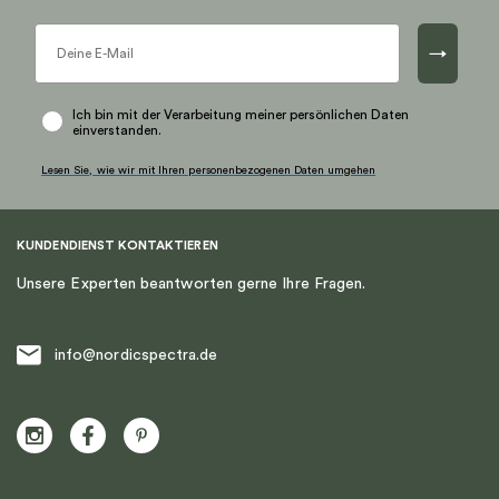
Optionen
Optionen
können
können
→
auf
auf
der
der
Produktseite
Produktseite
Ich bin mit der Verarbeitung meiner persönlichen Daten
einverstanden.
gewählt
gewählt
werden
werden
Lesen Sie, wie wir mit Ihren personenbezogenen Daten umgehen
KUNDENDIENST KONTAKTIEREN
Unsere Experten beantworten gerne Ihre Fragen.
info@nordicspectra.de