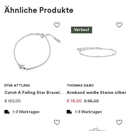
Für wen
:
Damen
Ähnliche Produkte
Farbe
:
Silber
Verkauf
Material
:
Silber
EAN
:
Steine
:
Zirkonia
Thema
:
Herzen
EFVA ATTLING
THOMAS SABO
Catch A Falling Star Bracelet
Armband weiße Steine silber
Marke
:
PANDORA
€
130,00
€
78,00
€
98,00
Kategorie
:
Armband
1-3 Werktagen
1-3 Werktagen
Kollektion
:
Pandora Timeless