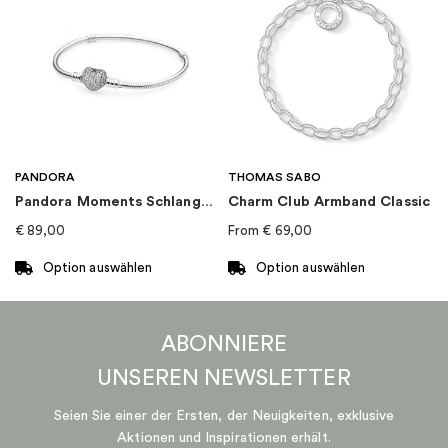
PANDORA
THOMAS SABO
Pandora Moments Schlangen-Gliederarmband mit Funklendem Herz-Verschluss
Charm Club Armband Classic
€
89,00
From
€
69,00
Option auswählen
Option auswählen
Dieses
Dieses
Produkt
Produkt
ABONNIERE
weist
weist
mehrere
mehrere
UNSEREN
NEWSLETTER
Varianten
Varianten
auf.
auf.
Seien Sie einer der Ersten, der Neuigkeiten, exklusive
Die
Die
Aktionen und Inspirationen erhält.