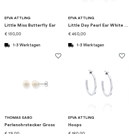
Kategorie
:
Ohrringe
EFVA ATTLING
EFVA ATTLING
Little Miss Butterfly Ear
Little Day Pearl Ear White Gold
Kollektion
:
Strict
€
130,00
€
460,00
1-3 Werktagen
1-3 Werktagen
THOMAS SABO
EFVA ATTLING
Perlenohrstecker Gross
Hoops
€
79,00
€
180,00