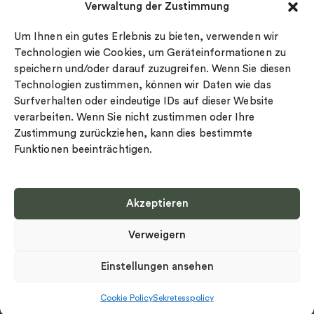
Verwaltung der Zustimmung
Datenschutz
Drakenberg Sjölin
Impressum
Nordic Spectra
Um Ihnen ein gutes Erlebnis zu bieten, verwenden wir
Ringgröße
Technologien wie Cookies, um Geräteinformationen zu
speichern und/oder darauf zuzugreifen. Wenn Sie diesen
Widerrufsrecht
Technologien zustimmen, können wir Daten wie das
Cookie-policy
Surfverhalten oder eindeutige IDs auf dieser Website
Sekretesspolicy
verarbeiten. Wenn Sie nicht zustimmen oder Ihre
Zustimmung zurückziehen, kann dies bestimmte
Funktionen beeinträchtigen.
Akzeptieren
Select country
Verweigern
Datenschutz-Bestimmungen
©
Urheberrecht 2026 Nordic Spectra Alle Rechte vorbehalten
Einstellungen ansehen
Cookie Policy
Sekretesspolicy