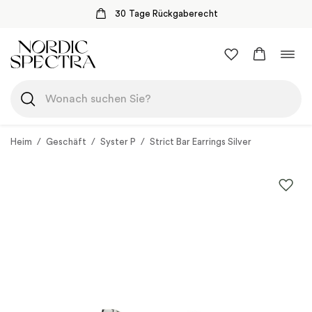
30 Tage Rückgaberecht
Zum
Navi
Inhalt
umsc
springen
Heim
/
Geschäft
/
Syster P
/
Strict Bar Earrings Silver