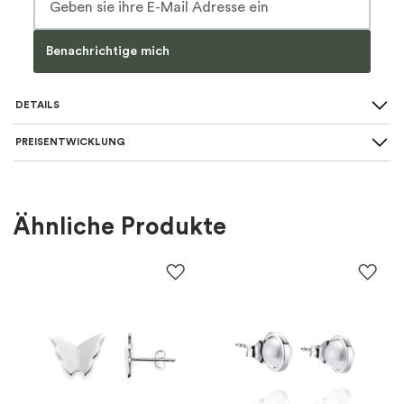
Benachrichtige mich
DETAILS
PREISENTWICKLUNG
Art des Ohrrings
:
Ohrstecker
Für wen
:
Damen
Ähnliche Produkte
Farbe
:
Silber
Material
:
Silber
EAN
:
7340108818132
Marke
:
Syster P