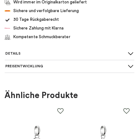
Wird immer im Originalkarton geliefert
Sichere und verfolgbare Lieferung
30 Tage Rückgaberecht
Sichere Zahlung mit Klarna
Kompetente Schmuckberater
DETAILS
PREISENTWICKLUNG
Für wen
:
Damen, Kinder
Farbe
:
Silber
Ähnliche Produkte
Material
:
Silber
EAN
:
7340221574502
Thema
:
Sterne & Monde