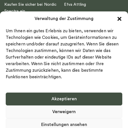
Kaufen Sie sicher bei Nordic
Efva Attling
Spectra ein
Emma Israelsson
Verwaltung der Zustimmung
Datenschutz
Drakenberg Sjölin
Impressum
Nordic Spectra
Um Ihnen ein gutes Erlebnis zu bieten, verwenden wir
Ringgröße
Technologien wie Cookies, um Geräteinformationen zu
speichern und/oder darauf zuzugreifen. Wenn Sie diesen
Widerrufsrecht
Technologien zustimmen, können wir Daten wie das
Cookie-policy
Surfverhalten oder eindeutige IDs auf dieser Website
Sekretesspolicy
verarbeiten. Wenn Sie nicht zustimmen oder Ihre
Zustimmung zurückziehen, kann dies bestimmte
Funktionen beeinträchtigen.
Akzeptieren
Select country
Verweigern
Datenschutz-Bestimmungen
©
Urheberrecht 2026 Nordic Spectra Alle Rechte vorbehalten
Einstellungen ansehen