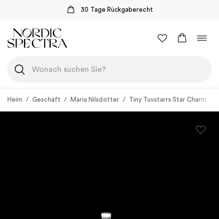
30 Tage Rückgaberecht
Zum
Navi
Inhalt
umsc
springen
Heim
/
Geschäft
/
Maria Nilsdotter
/
Tiny Tuvstarrs Star Charm