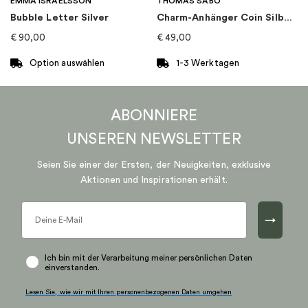
EMMA ISRAELSSON
THOMAS SABO
Bubble Letter Silver
Charm-Anhänger Coin Silber Gross
€
90,00
€
49,00
Option auswählen
1-3 Werktagen
Dieses
Produkt
ABONNIERE
weist
mehrere
UNSEREN
NEWSLETTER
Varianten
auf.
Seien Sie einer der Ersten, der Neuigkeiten, exklusive
Die
Aktionen und Inspirationen erhält.
Optionen
können
→
auf
der
Produktseite
Ich bin mit der Verarbeitung meiner persönlichen Daten
einverstanden.
gewählt
werden
Lesen Sie, wie wir mit Ihren personenbezogenen Daten umgehen