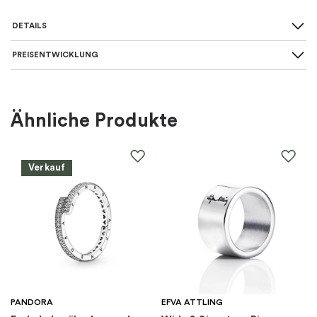
DETAILS
PREISENTWICKLUNG
Art des Rings
:
Solitaire mit Seitensteinen
Für wen
:
Damen
Ähnliche Produkte
Farbe
:
Gold
Verkauf
Material
:
Gold
Steine
:
Diamant
Marke
:
Schalins
Kategorie
:
Ringe
PANDORA
EFVA ATTLING