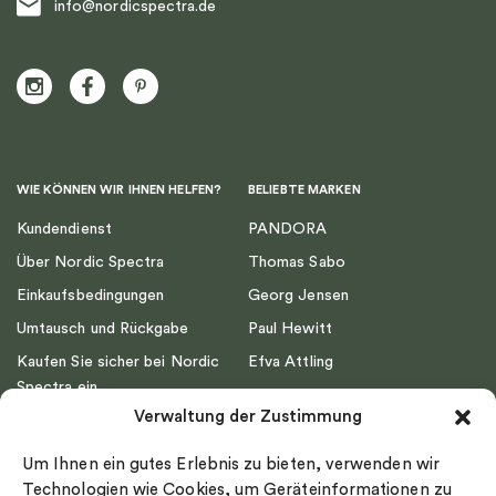
info@nordicspectra.de
WIE KÖNNEN WIR IHNEN HELFEN?
BELIEBTE MARKEN
Kundendienst
PANDORA
Über Nordic Spectra
Thomas Sabo
Einkaufsbedingungen
Georg Jensen
Umtausch und Rückgabe
Paul Hewitt
Kaufen Sie sicher bei Nordic
Efva Attling
Spectra ein
Emma Israelsson
Verwaltung der Zustimmung
Datenschutz
Drakenberg Sjölin
Impressum
Nordic Spectra
Um Ihnen ein gutes Erlebnis zu bieten, verwenden wir
Ringgröße
Technologien wie Cookies, um Geräteinformationen zu