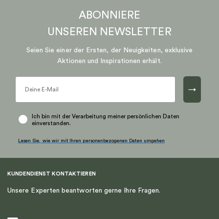
Produkt
ABONNIERE
weist
mehrere
UNSEREN
NEWSLETTER
Varianten
auf.
Seien Sie einer der Ersten, der Neuigkeiten, exklusive
Die
Aktionen und Inspirationen erhält.
Optionen
können
→
auf
der
Produktseite
Ich bin mit der Verarbeitung meiner persönlichen Daten
einverstanden.
gewählt
werden
Lesen Sie, wie wir mit Ihren personenbezogenen Daten umgehen
KUNDENDIENST KONTAKTIEREN
Unsere Experten beantworten gerne Ihre Fragen.