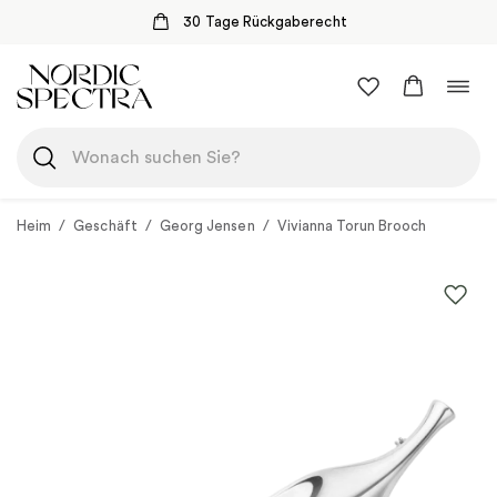
30 Tage Rückgaberecht
Zum
Navi
Inhalt
umsc
springen
Heim
/
Geschäft
/
Georg Jensen
/
Vivianna Torun Brooch