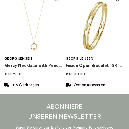
GEORG JENSEN
GEORG JENSEN
Mercy Necklace with Pendant Gold
Fusion Open Bracelet 18K Gold
€
1475,00
€
8500,00
1-3 Werktagen
Option auswählen
Dieses
Produkt
ABONNIERE
weist
mehrere
UNSEREN
NEWSLETTER
Varianten
auf.
Seien Sie einer der Ersten, der Neuigkeiten, exklusive