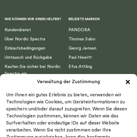
WIE KÖNNEN WIR IHNEN HELFEN?
BELIEBTE MARKEN
Kundendienst
PANDORA
Über Nordic Spectra
Thomas Sabo
Einkaufsbedingungen
Georg Jensen
Umtausch und Rückgabe
Paul Hewitt
Kaufen Sie sicher bei Nordic
Efva Attling
Spectra ein
Emma Israelsson
Verwaltung der Zustimmung
Datenschutz
Drakenberg Sjölin
Impressum
Nordic Spectra
Um Ihnen ein gutes Erlebnis zu bieten, verwenden wir
Ringgröße
Technologien wie Cookies, um Geräteinformationen zu
speichern und/oder darauf zuzugreifen. Wenn Sie diesen
Widerrufsrecht
Technologien zustimmen, können wir Daten wie das
Cookie-policy
Surfverhalten oder eindeutige IDs auf dieser Website
Sekretesspolicy
verarbeiten. Wenn Sie nicht zustimmen oder Ihre