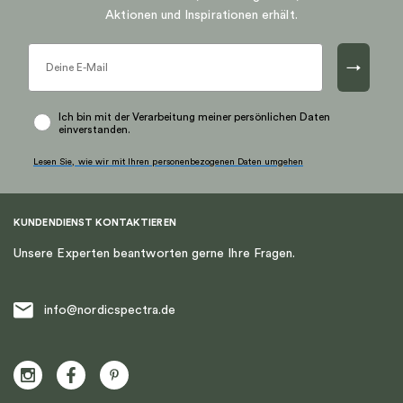
Die
Aktionen und Inspirationen erhält.
Optionen
können
→
auf
der
Produktseite
Ich bin mit der Verarbeitung meiner persönlichen Daten
einverstanden.
gewählt
werden
Lesen Sie, wie wir mit Ihren personenbezogenen Daten umgehen
KUNDENDIENST KONTAKTIEREN
Unsere Experten beantworten gerne Ihre Fragen.
info@nordicspectra.de