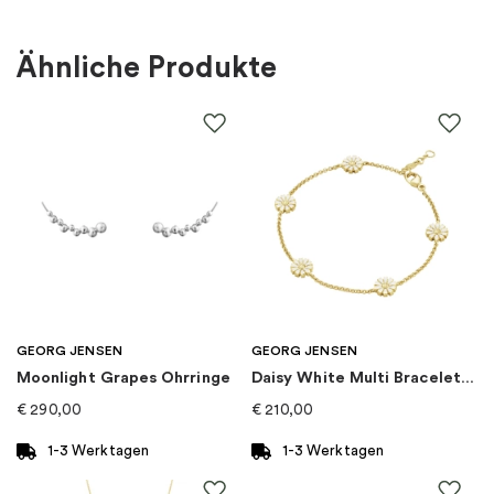
Farbe
:
Silber
Ähnliche Produkte
Material
:
Silber
EAN
:
5705140301684
Marke
:
Georg Jensen
Kategorie
:
Broschen
Kollektion
:
Vivianna Torun Celebration
GEORG JENSEN
GEORG JENSEN
Moonlight Grapes Ohrringe
Daisy White Multi Bracelet ⌀ 7 mm Gold
€
290,00
€
210,00
1-3 Werktagen
1-3 Werktagen