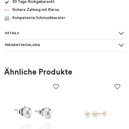
30 Tage Rückgaberecht
Sichere Zahlung mit Klarna
Kompetente Schmuckberater
DETAILS
PREISENTWICKLUNG
Art des Ohrrings
:
Ohrstecker
Für wen
:
Damen
Ähnliche Produkte
Farbe
:
Silber, Weiß
Material
:
Silber
Thema
:
Perlen
Marke
:
Maria Nilsdotter