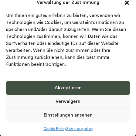
Verwaltung der Zustimmung
Datenschutz
Drakenberg Sjölin
Impressum
Nordic Spectra
Um Ihnen ein gutes Erlebnis zu bieten, verwenden wir
Ringgröße
Technologien wie Cookies, um Geräteinformationen zu
speichern und/oder darauf zuzugreifen. Wenn Sie diesen
Widerrufsrecht
Technologien zustimmen, können wir Daten wie das
Cookie-policy
Surfverhalten oder eindeutige IDs auf dieser Website
Sekretesspolicy
verarbeiten. Wenn Sie nicht zustimmen oder Ihre
Zustimmung zurückziehen, kann dies bestimmte
Funktionen beeinträchtigen.
Akzeptieren
Select country
Verweigern
Datenschutz-Bestimmungen
©
Urheberrecht 2026 Nordic Spectra Alle Rechte vorbehalten
Einstellungen ansehen
Cookie Policy
Sekretesspolicy