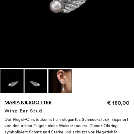
"
MARIA NILSDOTTER
€
180,00
Wing Ear Stud
Der Flügel-Ohrstecker ist ein elegantes Schmuckstück, inspiriert
von den stillen Flügeln eines Wasserspeiers. Dieser Ohrring
symbolisiert Schutz und Stärke und schützt vor Negativität.