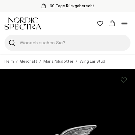
30 Tage Rückgaberecht
Zum
Navi
Inhalt
umsc
springen
Heim
/
Geschäft
/
Maria Nilsdotter
/
Wing Ear Stud