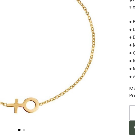
si
• 
• 
• 
• 
• 
• 
• 
• 
Mö
Pr