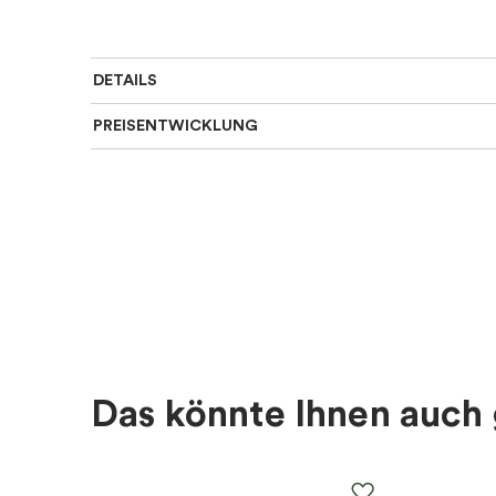
DETAILS
PREISENTWICKLUNG
SKU
:
WUE-B1S181-G
Farbe
:
Gold
Thema
:
Venus Zeichen
Für wen
:
Damen
EAN
:
7333196006390
Das könnte Ihnen auch 
Kollektion
:
Women Unite