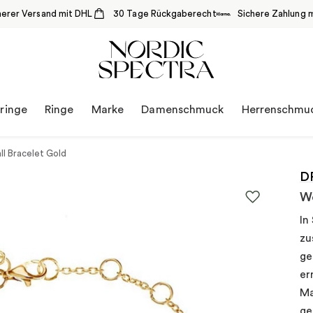
herer Versand mit DHL
30 Tage Rückgaberecht
Sichere Zahlung m
ringe
Ringe
Marke
Damenschmuck
Herrenschmu
l Bracelet Gold
D
Wo
In
zu
ge
er
Ma
ge