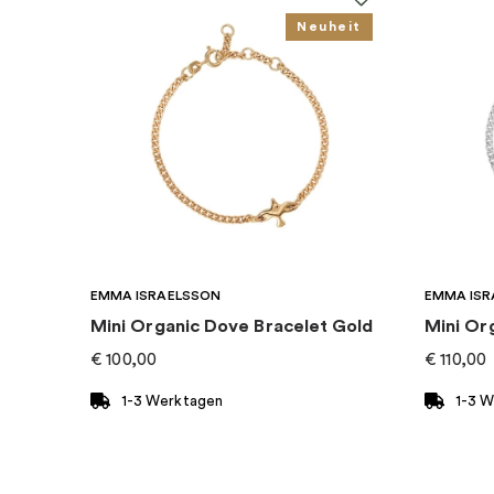
Kategorie
:
Armband
Neuheit
Marke
:
Drakenberg Sjölin
EMMA ISRAELSSON
EMMA ISR
Mini Organic Dove Bracelet Gold
Mini Or
€
100,00
€
110,00
1-3 Werktagen
1-3 