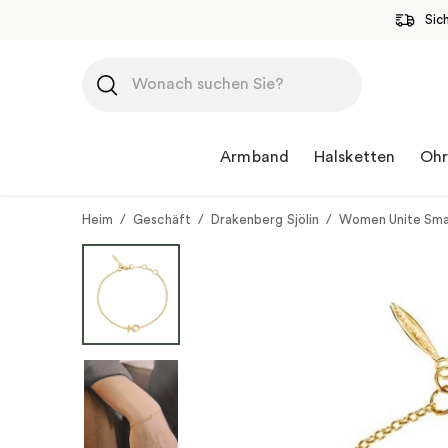
Sic
Zum
Inhalt
springen
Armband
Halsketten
Ohr
Heim
/
Geschäft
/
Drakenberg Sjölin
/
Women Unite Smal