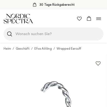
30 Tage Rückgaberecht
Zum
Navi
Inhalt
umsc
springen
Heim
/
Geschäft
/
Efva Attling
/
Wrapped Earcuff