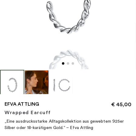
"
EFVA ATTLING
€
45,00
Wrapped Earcuff
„Eine ausdrucksstarke Alltagskollektion aus gewebtem 925er
Silber oder 18-karätigem Gold.“ – Efva Attling