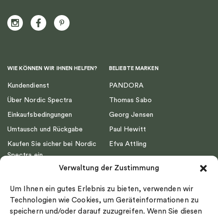
WIE KÖNNEN WIR IHNEN HELFEN?
BELIEBTE MARKEN
Kundendienst
PANDORA
Über Nordic Spectra
Thomas Sabo
Einkaufsbedingungen
Georg Jensen
Umtausch und Rückgabe
Paul Hewitt
Kaufen Sie sicher bei Nordic
Efva Attling
Spectra ein
Emma Israelsson
Verwaltung der Zustimmung
Datenschutz
Drakenberg Sjölin
Impressum
Nordic Spectra
Um Ihnen ein gutes Erlebnis zu bieten, verwenden wir
Ringgröße
Technologien wie Cookies, um Geräteinformationen zu
speichern und/oder darauf zuzugreifen. Wenn Sie diesen
Widerrufsrecht