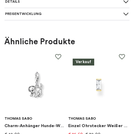
DETAILS
PREISENTWICKLUNG
Art des Ohrrings
:
Ohrklemme
Für wen
:
Damen
Ähnliche Produkte
Farbe
:
Silber
Verkauf
Material
:
Silber
EAN
:
7332822444483
Marke
:
Efva Attling
Kategorie
:
Ohrringe
THOMAS SABO
THOMAS SABO
Charm-Anhänger Hunde-Welpe
Einzel Ohrstecker Weißer Stein Gold
Kollektion
:
Wrapped