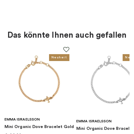
Material
:
Messing
Farbe
:
Gold
Das könnte Ihnen auch gefallen
Für wen
:
Damen
EAN
:
7350122403931
Neuheit
Neu
Kollektion
:
You Rock
Kategorie
:
Ohrringe
Marke
:
By Sofia Wistam
EMMA ISRAELSSON
EMMA ISRAELSSON
Mini Organic Dove Bracelet Gold
Mini Organic Dove Bracelet