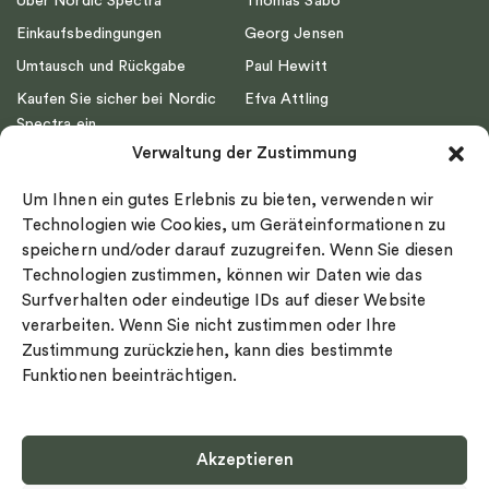
Über Nordic Spectra
Thomas Sabo
Einkaufsbedingungen
Georg Jensen
Umtausch und Rückgabe
Paul Hewitt
Kaufen Sie sicher bei Nordic
Efva Attling
Spectra ein
Emma Israelsson
Verwaltung der Zustimmung
Datenschutz
Drakenberg Sjölin
Impressum
Nordic Spectra
Um Ihnen ein gutes Erlebnis zu bieten, verwenden wir
Ringgröße
Technologien wie Cookies, um Geräteinformationen zu
speichern und/oder darauf zuzugreifen. Wenn Sie diesen
Widerrufsrecht
Technologien zustimmen, können wir Daten wie das
Cookie-policy
Surfverhalten oder eindeutige IDs auf dieser Website
Sekretesspolicy
verarbeiten. Wenn Sie nicht zustimmen oder Ihre
Zustimmung zurückziehen, kann dies bestimmte
Funktionen beeinträchtigen.
Akzeptieren
Select country