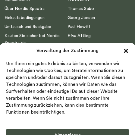
Über Nordic Spectra
Thomas Sabo
Einkaufsbedingungen
Georg Jensen
Umtausch und Rückgabe
Paul Hewitt
Kaufen Sie sicher bei Nordic
Efva Attling
Spectra ein
Emma Israelsson
Verwaltung der Zustimmung
Datenschutz
Drakenberg Sjölin
Impressum
Nordic Spectra
Um Ihnen ein gutes Erlebnis zu bieten, verwenden wir
Ringgröße
Technologien wie Cookies, um Geräteinformationen zu
speichern und/oder darauf zuzugreifen. Wenn Sie diesen
Widerrufsrecht
Technologien zustimmen, können wir Daten wie das
Cookie-policy
Surfverhalten oder eindeutige IDs auf dieser Website
Sekretesspolicy
verarbeiten. Wenn Sie nicht zustimmen oder Ihre
Zustimmung zurückziehen, kann dies bestimmte
Funktionen beeinträchtigen.