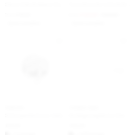
Charm Club Armband Classic
Torun Bracelet with Gold Details
From
€
69,00
From
€
420,00
€
675,00
Option auswählen
Option auswählen
PANDORA
THOMAS SABO
Offen gearbeitetes familiäre Wurzeln Charm
Verlängerungskette Classic
€
25,00
€
22,00
1-3 vardagar
1-3 Werktagen