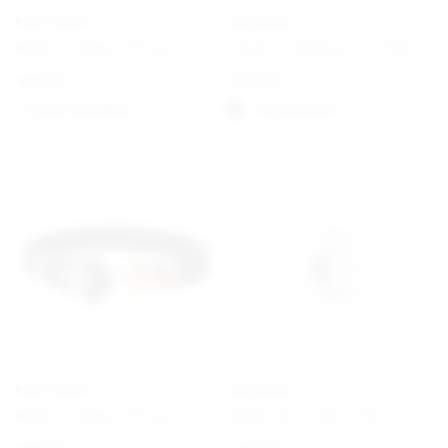
PAUL HEWITT
PANDORA
Ankerarmband Phrep Leder Schwarz/Schwarz
Pandora Moments Schlangen-Gliederarmband mit Herz-Verschluss
€
49,00
€
59,00
Option auswählen
Välj alternativ
PAUL HEWITT
PANDORA
Ankerarmband Phrep Leder Gold/Marineblau
Engel der Liebe Charm