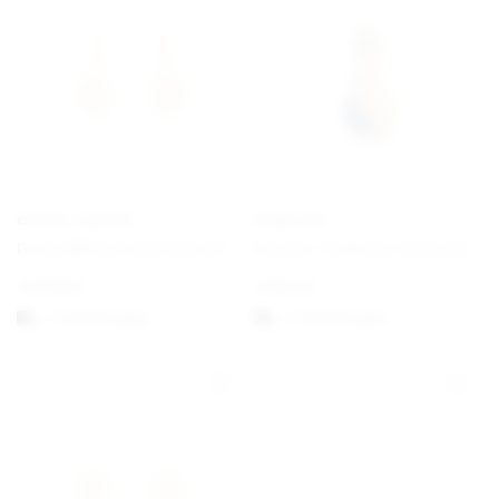
GEORG JENSEN
PANDORA
Daisy White Gold Hook Earrings
Bicolor Teilbarer Sonne & Mond Charm-Anhänger
€
190,00
€
62,00
1-3 Werktagen
1-3 Werktagen