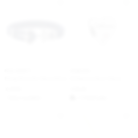
PAUL HEWITT
PANDORA
Phrep Bracelet Navy/Silver
Schwesterherz Charm
€
49,00
€
35,00
Option auswählen
1-3 Werktagen