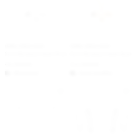
EMMA ISRAELSSON
EMMA ISRAELSSON
Dove Necklace Small Silver
Dove Necklace Small Gold
Från
€
130,00
From
€
130,00
Välj alternativ
Option auswählen