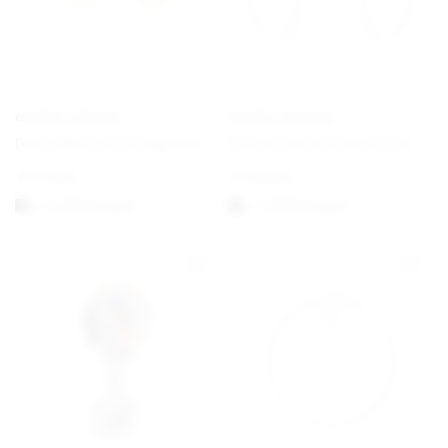
GEORG JENSEN
GEORG JENSEN
Daisy White Earrings ⌀ 11 mm Gold
Offspring Earrings Hook
€
170,00
€
430,00
1-3 Werktagen
1-3 Werktagen