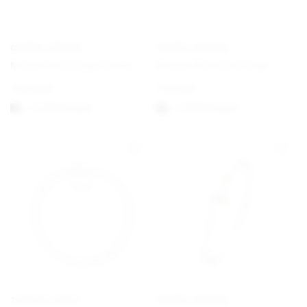
GEORG JENSEN
GEORG JENSEN
Mercy Ohreringe Haken
Mercy Wirbelohrringe
€
250,00
€
195,00
1-3 Werktagen
1-3 Werktagen
THOMAS SABO
GEORG JENSEN