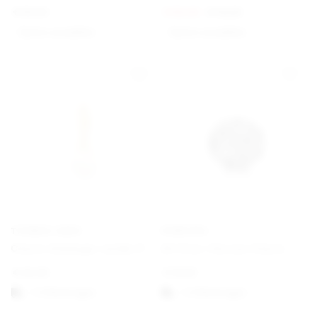
€
89,00
€
60,00
€
75,00
Option auswählen
Option auswählen
THOMAS SABO
PANDORA
Charm-Anhänger weiße Perle vergoldet
All Over-Herzen Charm
€
45,00
€
19,00
1-3 Werktagen
1-3 Werktagen