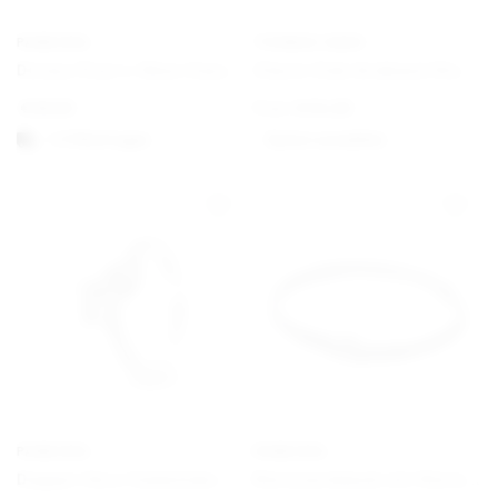
PANDORA
THOMAS SABO
Disney Pixar’s Oben Haus und Ballon Charm
Charm Club Armband Klassisch
€
59,00
From
€
34,00
1-3 Werktagen
Option auswählen
PANDORA
PANDORA
Doppel-Herz Funkelnder Ring
Nietenarmband mit Nietenverschluss