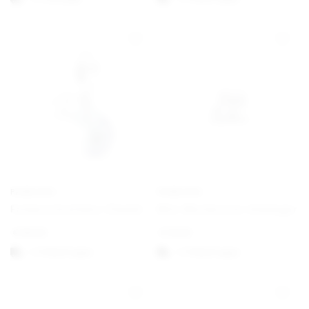
PANDORA
PANDORA
Farbwechselndes Chamäleon Charm-Anhänger
Mini-Musiknoten-Anhänger
€
69,00
€
19,00
1-3 Werktagen
1-3 Werktagen