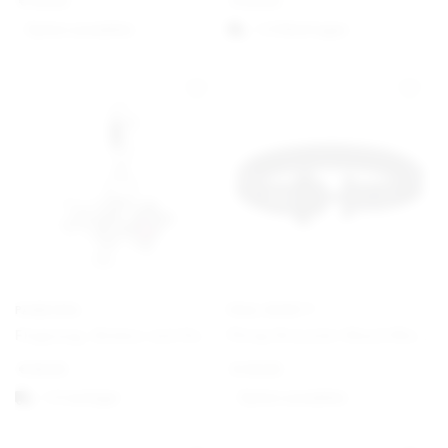
€
49,00
€
29,00
Option auswählen
1-3 Werktagen
PANDORA
PAUL HEWITT
Flugzeug, Globus und Koffer Charm-Anhänger
Phrep Bracelet Black/Black
€
59,00
€
49,00
1-3 vardagar
Option auswählen