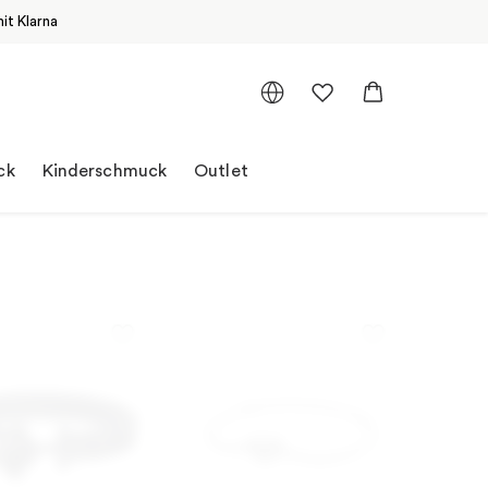
it Klarna
ck
Kinderschmuck
Outlet