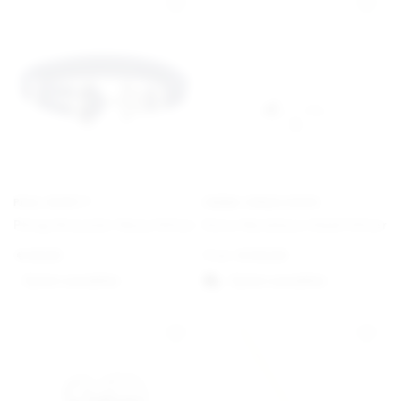
PAUL HEWITT
EMMA ISRAELSSON
Phrep Bracelet Navy/Silver
Dove Necklace Small Silver
€
49,00
From
€
130,00
Option auswählen
Option auswählen