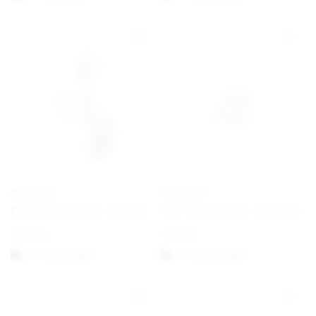
PANDORA
PANDORA
Farbwechselndes Chamäleon Charm-Anhänger
Mini-Musiknoten-Anhänger
€
69,00
€
19,00
1-3 Werktagen
1-3 Werktagen