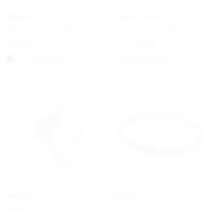
PANDORA
THOMAS SABO
Disney Pixar’s Oben Haus und Ballon Charm
Charm Club Armband Klassisch
€
59,00
From
€
34,00
1-3 Werktagen
Option auswählen
PANDORA
PANDORA
Doppel-Herz Funkelnder Ring
Nietenarmband mit Nietenverschluss