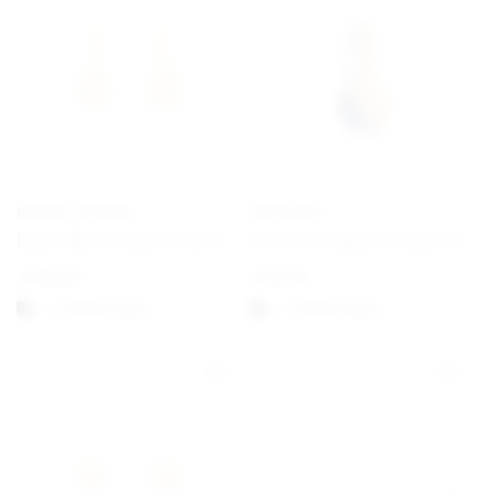
GEORG JENSEN
PANDORA
Daisy White Gold Hook Earrings
Bicolor Teilbarer Sonne & Mond Charm-Anhänger
€
190,00
€
62,00
1-3 Werktagen
1-3 Werktagen