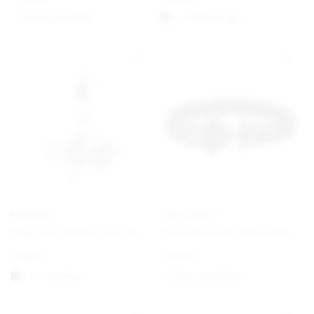
Option auswählen
1-3 Werktagen
PANDORA
PAUL HEWITT
Flugzeug, Globus und Koffer Charm-Anhänger
Phrep Bracelet Black/Black
€
59,00
€
49,00
1-3 vardagar
Option auswählen