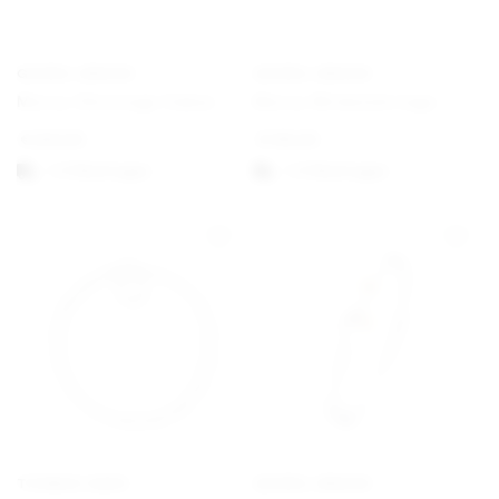
GEORG JENSEN
GEORG JENSEN
Mercy Ohreringe Haken
Mercy Wirbelohrringe
€
250,00
€
195,00
1-3 Werktagen
1-3 Werktagen
THOMAS SABO
GEORG JENSEN