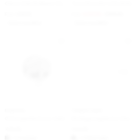
Charm Club Armband Classic
Torun Bracelet with Gold Details
From
€
69,00
From
€
420,00
€
675,00
Option auswählen
Option auswählen
PANDORA
THOMAS SABO
Offen gearbeitetes familiäre Wurzeln Charm
Verlängerungskette Classic
€
25,00
€
22,00
1-3 vardagar
1-3 Werktagen