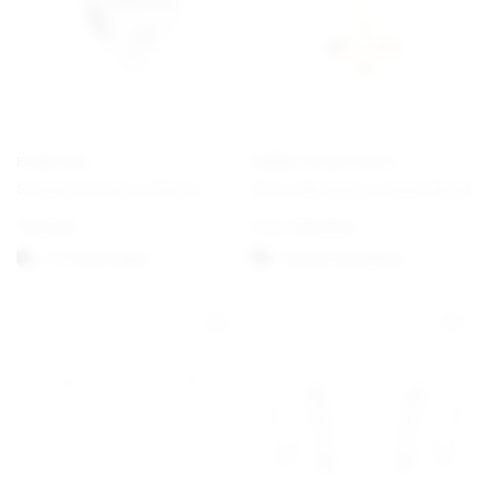
PANDORA
EMMA ISRAELSSON
Schwesterherz Charm
Dove Necklace Small Gold
€
35,00
From
€
130,00
1-3 Werktagen
Option auswählen