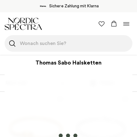
Sichere Zahlung mit Klarna
Zum
Navi
Inhalt
umsc
springen
Thomas Sabo Halsketten
Most sold
Filtern