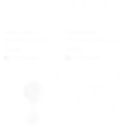
GEORG JENSEN
GEORG JENSEN
Daisy White Earrings ⌀ 11 mm Gold
Offspring Earrings Hook
€
170,00
€
430,00
1-3 Werktagen
1-3 Werktagen