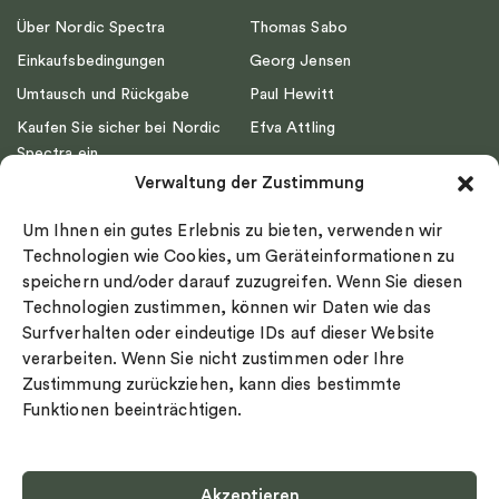
Über Nordic Spectra
Thomas Sabo
Einkaufsbedingungen
Georg Jensen
Umtausch und Rückgabe
Paul Hewitt
Kaufen Sie sicher bei Nordic
Efva Attling
Spectra ein
Emma Israelsson
Verwaltung der Zustimmung
Datenschutz
Drakenberg Sjölin
Impressum
Nordic Spectra
Um Ihnen ein gutes Erlebnis zu bieten, verwenden wir
Ringgröße
Technologien wie Cookies, um Geräteinformationen zu
speichern und/oder darauf zuzugreifen. Wenn Sie diesen
Widerrufsrecht
Technologien zustimmen, können wir Daten wie das
Cookie-policy
Surfverhalten oder eindeutige IDs auf dieser Website
Sekretesspolicy
verarbeiten. Wenn Sie nicht zustimmen oder Ihre
Zustimmung zurückziehen, kann dies bestimmte
Funktionen beeinträchtigen.
Akzeptieren
Select country