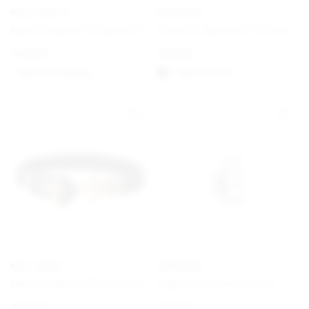
PAUL HEWITT
PANDORA
Ankerarmband Phrep Leder Schwarz/Schwarz
Pandora Moments Schlangen-Gliederarmband mit Herz-Verschluss
€
49,00
€
59,00
Option auswählen
Välj alternativ
PAUL HEWITT
PANDORA
Ankerarmband Phrep Leder Gold/Marineblau
Engel der Liebe Charm
€
49,00
€
29,00