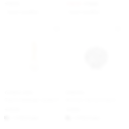
€
89,00
€
60,00
€
75,00
Option auswählen
Option auswählen
THOMAS SABO
PANDORA
Charm-Anhänger weiße Perle vergoldet
All Over-Herzen Charm
€
45,00
€
19,00
1-3 Werktagen
1-3 Werktagen