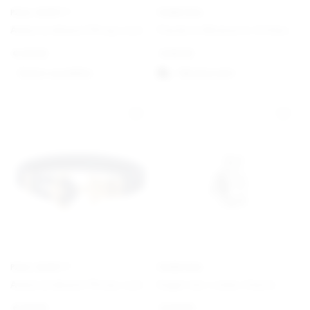
PAUL HEWITT
PANDORA
Ankerarmband Phrep Leder Schwarz/Schwarz
Pandora Moments Schlangen-Gliederarmband mit Herz-Verschluss
€
49,00
€
59,00
Option auswählen
Välj alternativ
PAUL HEWITT
PANDORA
Ankerarmband Phrep Leder Gold/Marineblau
Engel der Liebe Charm
€
49,00
€
29,00