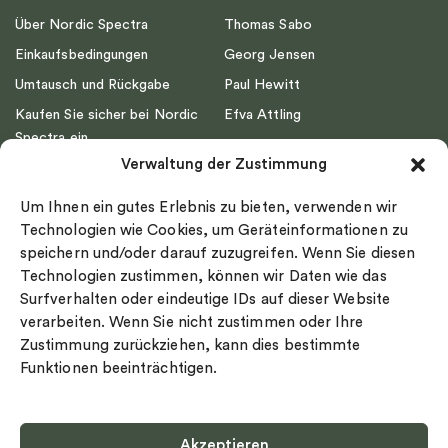
Über Nordic Spectra
Thomas Sabo
Einkaufsbedingungen
Georg Jensen
Umtausch und Rückgabe
Paul Hewitt
Kaufen Sie sicher bei Nordic
Efva Attling
Spectra ein
Emma Israelsson
Verwaltung der Zustimmung
Datenschutz
Drakenberg Sjölin
Impressum
Nordic Spectra
Um Ihnen ein gutes Erlebnis zu bieten, verwenden wir
Ringgröße
Technologien wie Cookies, um Geräteinformationen zu
speichern und/oder darauf zuzugreifen. Wenn Sie diesen
Widerrufsrecht
Technologien zustimmen, können wir Daten wie das
Cookie-policy
Surfverhalten oder eindeutige IDs auf dieser Website
Sekretesspolicy
verarbeiten. Wenn Sie nicht zustimmen oder Ihre
Zustimmung zurückziehen, kann dies bestimmte
Funktionen beeinträchtigen.
Akzeptieren
Select country