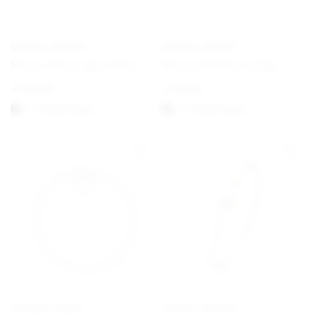
GEORG JENSEN
GEORG JENSEN
Mercy Ohreringe Haken
Mercy Wirbelohrringe
€
250,00
€
195,00
1-3 Werktagen
1-3 Werktagen
THOMAS SABO
GEORG JENSEN