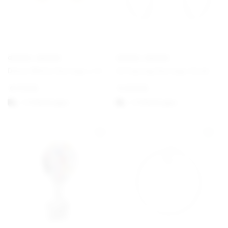
GEORG JENSEN
GEORG JENSEN
Daisy White Earrings ⌀ 11 mm Gold
Offspring Earrings Hook
€
170,00
€
430,00
1-3 Werktagen
1-3 Werktagen