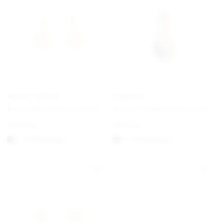
GEORG JENSEN
PANDORA
Daisy White Gold Hook Earrings
Bicolor Teilbarer Sonne & Mond Charm-Anhänger
€
190,00
€
62,00
1-3 Werktagen
1-3 Werktagen