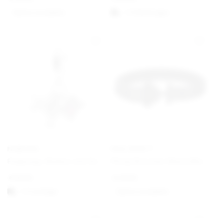
Option auswählen
1-3 Werktagen
PANDORA
PAUL HEWITT
Flugzeug, Globus und Koffer Charm-Anhänger
Phrep Bracelet Black/Black
€
59,00
€
49,00
1-3 vardagar
Option auswählen