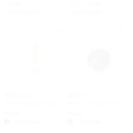
€
89,00
€
60,00
€
75,00
Option auswählen
Option auswählen
THOMAS SABO
PANDORA
Charm-Anhänger weiße Perle vergoldet
All Over-Herzen Charm
€
45,00
€
19,00
1-3 Werktagen
1-3 Werktagen