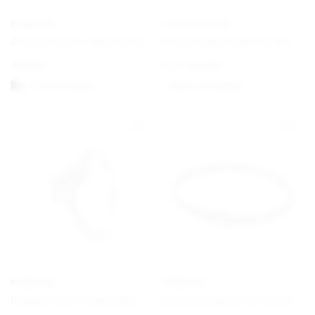
PANDORA
THOMAS SABO
Disney Pixar’s Oben Haus und Ballon Charm
Charm Club Armband Klassisch
€
59,00
From
€
34,00
1-3 Werktagen
Option auswählen
PANDORA
PANDORA
Doppel-Herz Funkelnder Ring
Nietenarmband mit Nietenverschluss