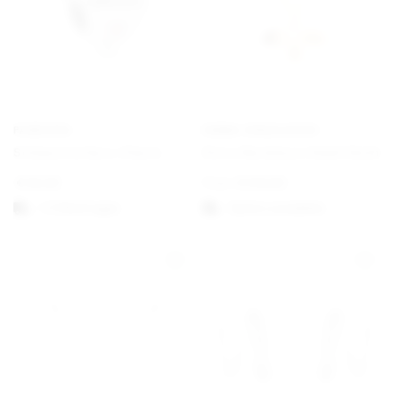
PANDORA
EMMA ISRAELSSON
Schwesterherz Charm
Dove Necklace Small Gold
€
35,00
From
€
130,00
1-3 Werktagen
Option auswählen