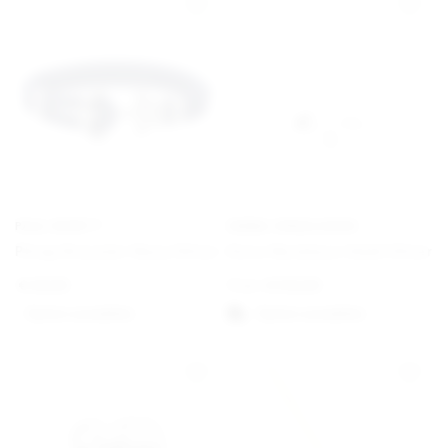
PAUL HEWITT
EMMA ISRAELSSON
Phrep Bracelet Navy/Silver
Dove Necklace Small Silver
€
49,00
From
€
130,00
Option auswählen
Option auswählen