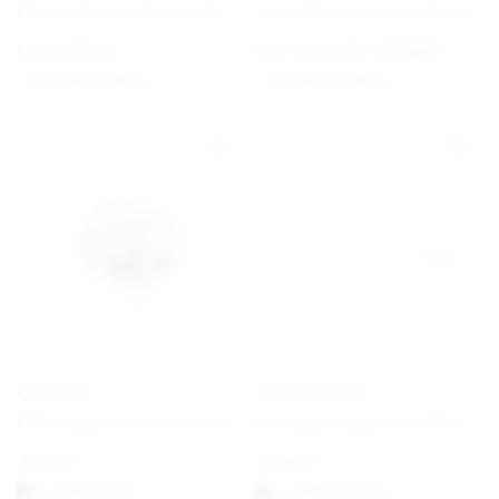
Charm Club Armband Classic
Torun Bracelet with Gold Details
From
€
69,00
From
€
420,00
€
675,00
Option auswählen
Option auswählen
PANDORA
THOMAS SABO
Offen gearbeitetes familiäre Wurzeln Charm
Verlängerungskette Classic
€
25,00
€
22,00
1-3 vardagar
1-3 Werktagen