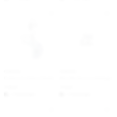
PANDORA
PANDORA
Farbwechselndes Chamäleon Charm-Anhänger
Mini-Musiknoten-Anhänger
€
69,00
€
19,00
1-3 Werktagen
1-3 Werktagen