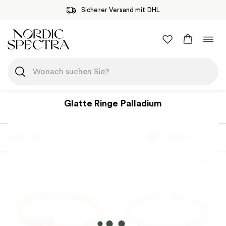
Sicherer Versand mit DHL
Zum
Navi
Inhalt
umsc
springen
Glatte Ringe Palladium
Most sold
Filtern