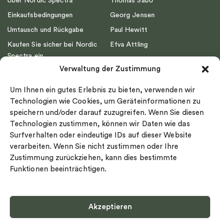
Über Nordic Spectra
Thomas Sabo
Einkaufsbedingungen
Georg Jensen
Umtausch und Rückgabe
Paul Hewitt
Kaufen Sie sicher bei Nordic
Efva Attling
Spectra ein
Emma Israelsson
Verwaltung der Zustimmung
Datenschutz
Drakenberg Sjölin
Impressum
Nordic Spectra
Um Ihnen ein gutes Erlebnis zu bieten, verwenden wir
Ringgröße
Technologien wie Cookies, um Geräteinformationen zu
speichern und/oder darauf zuzugreifen. Wenn Sie diesen
Widerrufsrecht
Technologien zustimmen, können wir Daten wie das
Cookie-policy
Surfverhalten oder eindeutige IDs auf dieser Website
Sekretesspolicy
verarbeiten. Wenn Sie nicht zustimmen oder Ihre
Zustimmung zurückziehen, kann dies bestimmte
Funktionen beeinträchtigen.
Akzeptieren
Select country