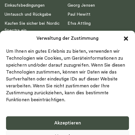
Einkaufsbedingungen
Georg Jensen
Umtausch und Rückgabe
Paul Hewitt
Kaufen Sie sicher bei Nordic
Efva Attling
Spectra ein
Emma Israelsson
Verwaltung der Zustimmung
Datenschutz
Drakenberg Sjölin
Impressum
Nordic Spectra
Um Ihnen ein gutes Erlebnis zu bieten, verwenden wir
Ringgröße
Technologien wie Cookies, um Geräteinformationen zu
speichern und/oder darauf zuzugreifen. Wenn Sie diesen
Widerrufsrecht
Technologien zustimmen, können wir Daten wie das
Cookie-policy
Surfverhalten oder eindeutige IDs auf dieser Website
Sekretesspolicy
verarbeiten. Wenn Sie nicht zustimmen oder Ihre
Zustimmung zurückziehen, kann dies bestimmte
Funktionen beeinträchtigen.
Akzeptieren
Select country