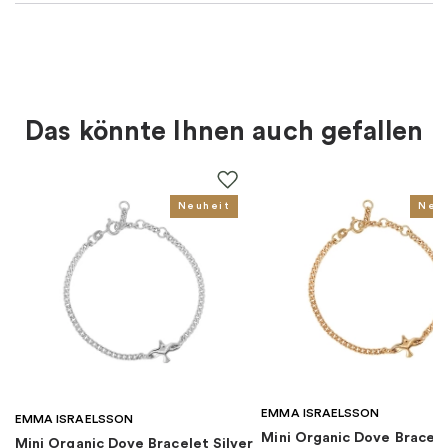
Material
:
Metall
Farbe
:
Rosé, Silber
Das könnte Ihnen auch gefallen
Thema
:
Herzen
Für wen
:
Damen
Neuheit
Neu
EAN
:
5700303022710
Kollektion
:
Pandora Moments
Kategorie
:
Charms
EMMA ISRAELSSON
Marke
:
PANDORA
EMMA ISRAELSSON
Mini Organic Dove Bracel
Mini Organic Dove Bracelet Silver