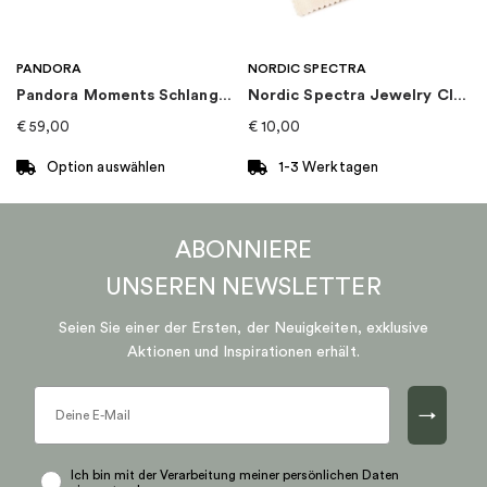
PANDORA
NORDIC SPECTRA
Pandora Moments Schlangen-Gliederarmband mit Herz-Verschluss
Nordic Spectra Jewelry Cloth
€
59,00
€
10,00
Option auswählen
1-3 Werktagen
Dieses
Produkt
ABONNIERE
weist
mehrere
UNSEREN
NEWSLETTER
Varianten
auf.
Seien Sie einer der Ersten, der Neuigkeiten, exklusive
Die
Aktionen und Inspirationen erhält.
Optionen
können
→
auf
der
Produktseite
Ich bin mit der Verarbeitung meiner persönlichen Daten