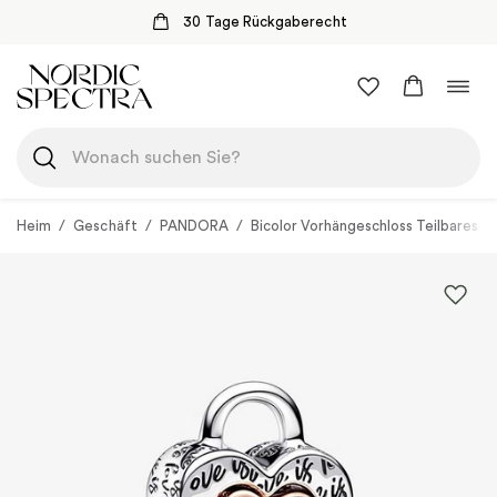
recht
Sichere Zahlung mit Klar
Zum
Navi
Inhalt
umsc
springen
Heim
/
Geschäft
/
PANDORA
/
Bicolor Vorhängeschloss Teilbares 