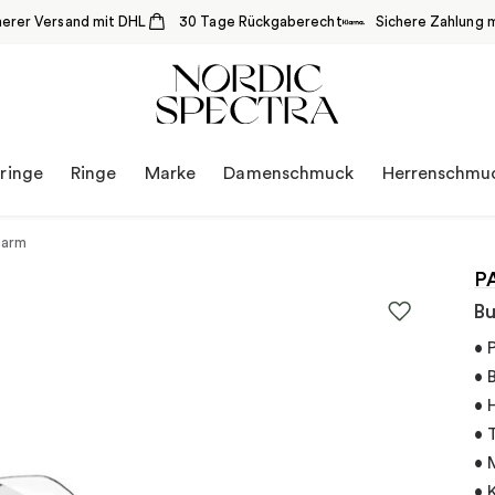
herer Versand mit DHL
30 Tage Rückgaberecht
Sichere Zahlung m
ringe
Ringe
Marke
Damenschmuck
Herrenschmu
harm
P
Bu
• 
• 
• 
• 
• 
• 