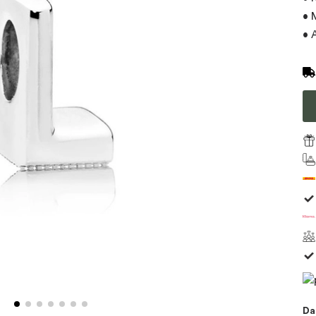
• 
• 
Da