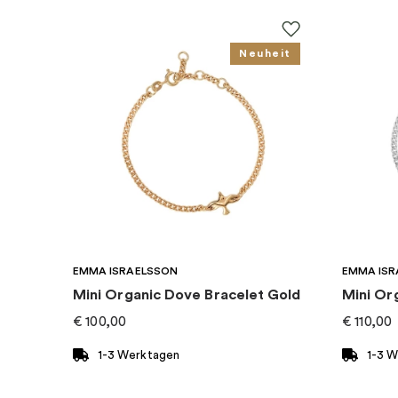
Kollektion
:
Pandora ID
Neuheit
Kategorie
:
Charms
Marke
:
PANDORA
EMMA ISRAELSSON
EMMA ISR
Mini Organic Dove Bracelet Gold
Mini Or
€
100,00
€
110,00
1-3 Werktagen
1-3 