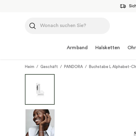
Sic
Zum
Inhalt
springen
Armband
Halsketten
Ohr
Heim
/
Geschäft
/
PANDORA
/
Buchstabe L Alphabet-C