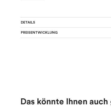
DETAILS
PREISENTWICKLUNG
SKU
:
797466
Material
:
Silber
Farbe
:
Silber
Thema
:
Buchstaben
Für wen
:
Damen, Kinder
Das könnte Ihnen auch 
EAN
:
5700302672138