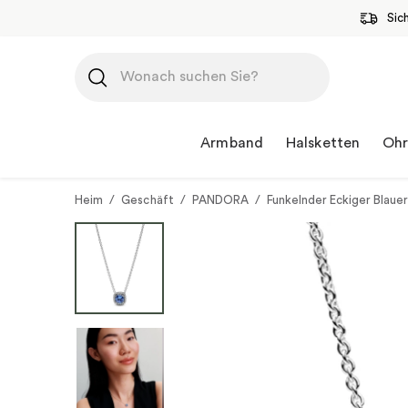
Sic
Zum
Inhalt
springen
Armband
Halsketten
Ohr
Heim
/
Geschäft
/
PANDORA
/
Funkelnder Eckiger Blaue