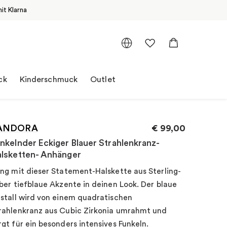
it Klarna
ck
Kinderschmuck
Outlet
ANDORA
€
99,00
nkelnder Eckiger Blauer Strahlenkranz-
lsketten- Anhänger
ing mit dieser Statement-Halskette aus Sterling-
lber tiefblaue Akzente in deinen Look. Der blaue
istall wird von einem quadratischen
rahlenkranz aus Cubic Zirkonia umrahmt und
rgt für ein besonders intensives Funkeln.