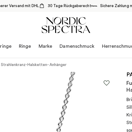
herer Versand mit DHL
30 Tage Rückgaberecht
Sichere Zahlung m
ringe
Ringe
Marke
Damenschmuck
Herrenschmu
r Strahlenkranz-Halsketten- Anhänger
P
Fu
Ha
Br
Si
Kr
St
so