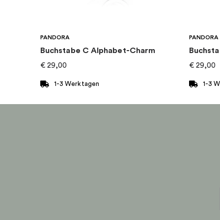
Kategorie
:
Halsketten
PANDORA
PANDORA
Kollektion
:
Pandora Timeless
Buchstabe C Alphabet-Charm
Buchsta
€
29,00
€
29,00
1-3 Werktagen
1-3 