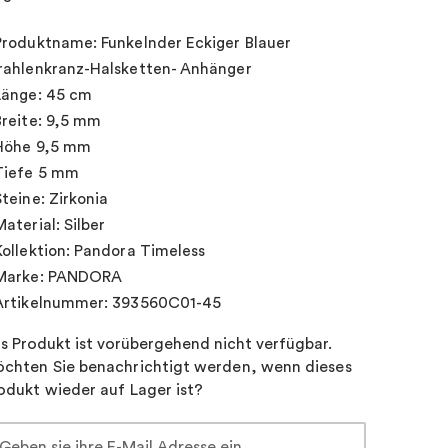
Produktname: Funkelnder Eckiger Blauer
rahlenkranz-Halsketten- Anhänger
Länge: 45 cm
Breite: 9,5 mm
Höhe 9,5 mm
Tiefe 5 mm
Steine: Zirkonia
Material: Silber
Kollektion: Pandora Timeless
Marke: PANDORA
Artikelnummer: 393560C01-45
s Produkt ist vorübergehend nicht verfügbar.
chten Sie benachrichtigt werden, wenn dieses
odukt wieder auf Lager ist?