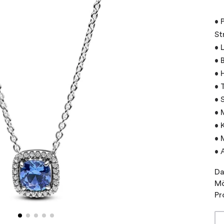
• 
St
• 
• 
• 
• 
• 
• 
• 
• 
• 
Da
Mö
Pr