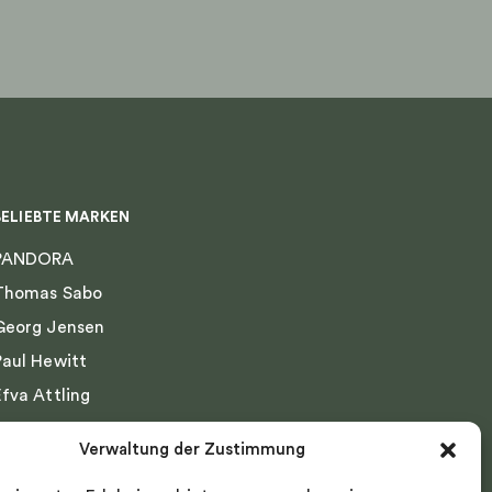
BELIEBTE MARKEN
PANDORA
Thomas Sabo
Georg Jensen
Paul Hewitt
Efva Attling
Emma Israelsson
Verwaltung der Zustimmung
Drakenberg Sjölin