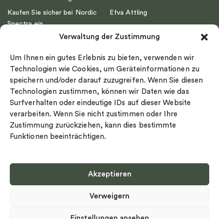
Kaufen Sie sicher bei Nordic
Efva Attling
Spectra ein
Emma Israelsson
Verwaltung der Zustimmung
Datenschutz
Drakenberg Sjölin
Impressum
Nordic Spectra
Um Ihnen ein gutes Erlebnis zu bieten, verwenden wir
Ringgröße
Technologien wie Cookies, um Geräteinformationen zu
speichern und/oder darauf zuzugreifen. Wenn Sie diesen
Widerrufsrecht
Technologien zustimmen, können wir Daten wie das
Cookie-policy
Surfverhalten oder eindeutige IDs auf dieser Website
Sekretesspolicy
verarbeiten. Wenn Sie nicht zustimmen oder Ihre
Zustimmung zurückziehen, kann dies bestimmte
Funktionen beeinträchtigen.
Akzeptieren
Select country
Verweigern
Datenschutz-Bestimmungen
©
Urheberrecht 2026 Nordic Spectra Alle Rechte vorbehalten
Einstellungen ansehen