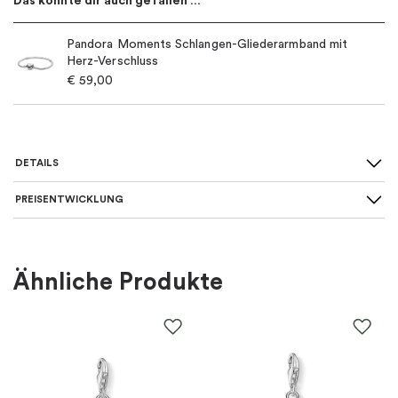
Das könnte dir auch gefallen …
Pandora Moments Schlangen-Gliederarmband mit
Herz-Verschluss
€
59,00
DETAILS
PREISENTWICKLUNG
Für wen
:
Damen, Kinder
Farbe
:
Silber
Ähnliche Produkte
Material
:
Silber
EAN
:
5700303148205
Steine
:
Zirkonia