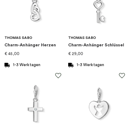
Thema
:
Sterne & Monde
Marke
:
PANDORA
THOMAS SABO
THOMAS SABO
Charm-Anhänger Herzen
Charm-Anhänger Schlüssel
Kategorie
:
Charms
€
45,00
€
29,00
Art von Charme
:
Charm-anhänger
1-3 Werktagen
1-3 Werktagen
Kollektion
:
Pandora Moments