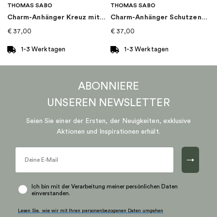
THOMAS SABO
THOMAS SABO
Charm-Anhänger Kreuz mit Stein Silber
Charm-Anhänger Schutzengel-Herz
€
37,00
€
37,00
1-3 Werktagen
1-3 Werktagen
ABONNIERE
UNSEREN
NEWSLETTER
Seien Sie einer der Ersten, der Neuigkeiten, exklusive
Aktionen und Inspirationen erhält.
→
Ich bin mit der Verarbeitung meiner persönlichen Daten
einverstanden.
Lesen Sie, wie wir mit Ihren personenbezogenen Daten umgehen