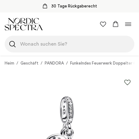
30 Tage Rückgaberecht
Zum
Navi
Inhalt
umsc
springen
Heim
/
Geschäft
/
PANDORA
/
Funkelndes Feuerwerk Doppelter C