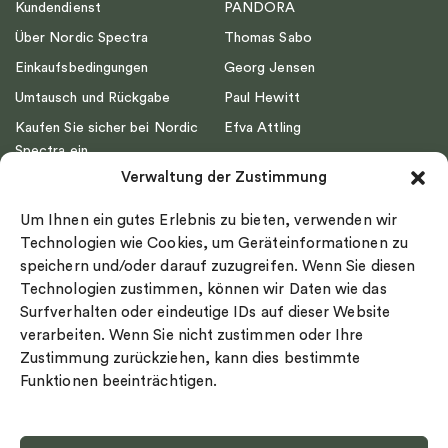
Kundendienst
PANDORA
Über Nordic Spectra
Thomas Sabo
Einkaufsbedingungen
Georg Jensen
Umtausch und Rückgabe
Paul Hewitt
Kaufen Sie sicher bei Nordic
Efva Attling
Spectra ein
Emma Israelsson
Verwaltung der Zustimmung
Datenschutz
Drakenberg Sjölin
Impressum
Nordic Spectra
Um Ihnen ein gutes Erlebnis zu bieten, verwenden wir
Ringgröße
Technologien wie Cookies, um Geräteinformationen zu
speichern und/oder darauf zuzugreifen. Wenn Sie diesen
Widerrufsrecht
Technologien zustimmen, können wir Daten wie das
Cookie-policy
Surfverhalten oder eindeutige IDs auf dieser Website
Sekretesspolicy
verarbeiten. Wenn Sie nicht zustimmen oder Ihre
Zustimmung zurückziehen, kann dies bestimmte
Funktionen beeinträchtigen.