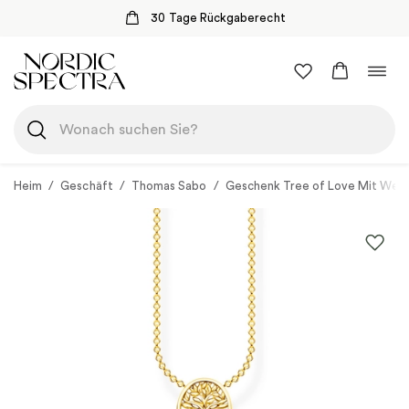
30 Tage Rückgaberecht
Zum
Navi
Inhalt
umsc
springen
Heim
/
Geschäft
/
Thomas Sabo
/
Geschenk Tree of Love Mit Weiß