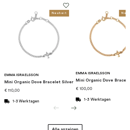
Farbe
:
Gold
Neuheit
Neu
Thema
:
Buchstaben
Für wen
:
Damen, Kinder
EAN
:
4051245502268
Kategorie
:
Halsketten
EMMA ISRAELSSON
EMMA ISRAELSSON
Mini Organic Dove Bracel
Marke
:
Thomas Sabo
Mini Organic Dove Bracelet Silver
€
100,00
€
110,00
1-3 Werktagen
1-3 Werktagen
Alle anzeigen