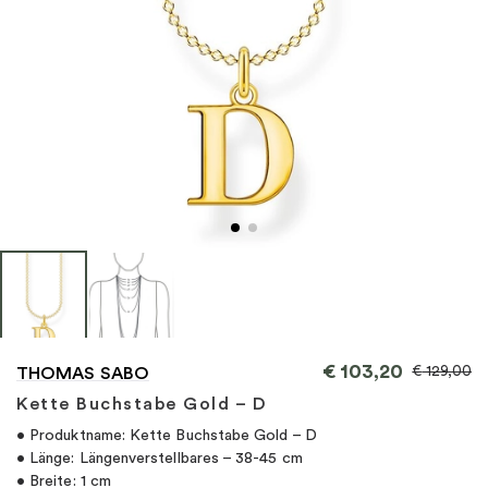
"
€
103,20
€
129,00
THOMAS SABO
Kette Buchstabe Gold – D
• Produktname: Kette Buchstabe Gold – D
• Länge: Längenverstellbares – 38-45 cm
• Breite: 1 cm