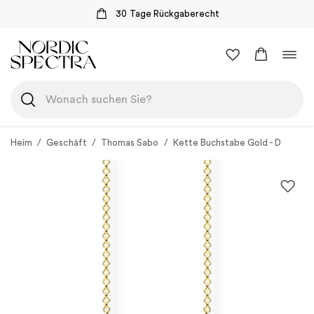
30 Tage Rückgaberecht
Zum
Navi
Inhalt
umsc
springen
Heim
/
Geschäft
/
Thomas Sabo
/
Kette Buchstabe Gold - D