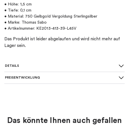
• Höhe: 1,5 cm
• Tiefe: 0,1 cm
• Material: 750 Gelbgold Vergoldung Sterlingsilber
• Marke: Thomas Sabo
• Artikelnummer: KE2013-413-39-L45V
Das Produkt ist leider abgelaufen und wird nicht mehr auf
Lager sein.
DETAILS
PREISENTWICKLUNG
SKU
:
KE2013-413-39-L45V
Länge
Kurze 36-40 cm, Mittlere 42-50
Ketten
:
cm
Material
:
Silber
Das könnte Ihnen auch gefallen