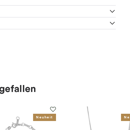
e 42-50 cm
gefallen
Neuheit
Ne