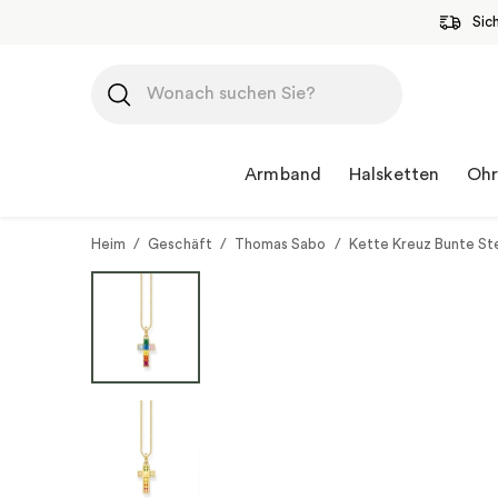
Sic
Zum
Inhalt
springen
Armband
Halsketten
Ohr
Heim
/
Geschäft
/
Thomas Sabo
/
Kette Kreuz Bunte St