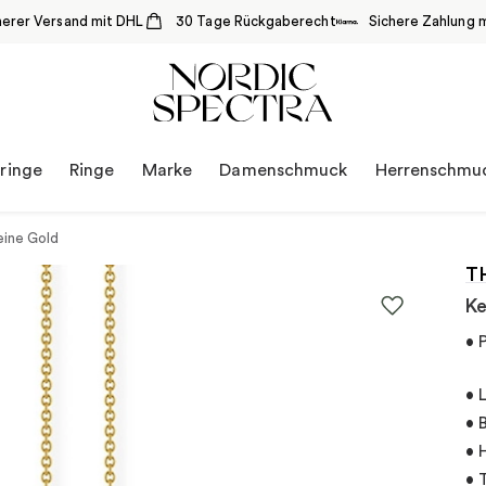
herer Versand mit DHL
30 Tage Rückgaberecht
Sichere Zahlung m
ringe
Ringe
Marke
Damenschmuck
Herrenschmu
eine Gold
T
Ke
• 
• 
• 
• 
• 