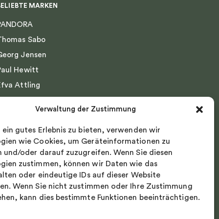
BELIEBTE MARKEN
PANDORA
Thomas Sabo
Georg Jensen
Paul Hewitt
Efva Attling
Emma Israelsson
Verwaltung der Zustimmung
Drakenberg Sjölin
 ein gutes Erlebnis zu bieten, verwenden wir
Nordic Spectra
gien wie Cookies, um Geräteinformationen zu
n und/oder darauf zuzugreifen. Wenn Sie diesen
gien zustimmen, können wir Daten wie das
alten oder eindeutige IDs auf dieser Website
ten. Wenn Sie nicht zustimmen oder Ihre Zustimmung
ehen, kann dies bestimmte Funktionen beeinträchtigen.