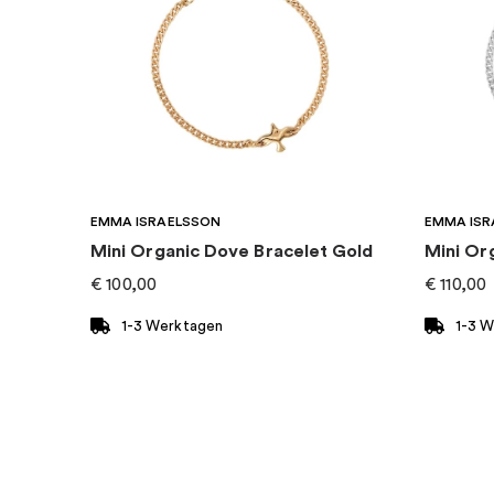
Kategorie
:
Halsketten
Marke
:
Thomas Sabo
EMMA ISRAELSSON
EMMA ISR
Mini Organic Dove Bracelet Gold
Mini Or
€
100,00
€
110,00
1-3 Werktagen
1-3 