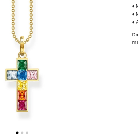
• 
• 
• 
Da
me