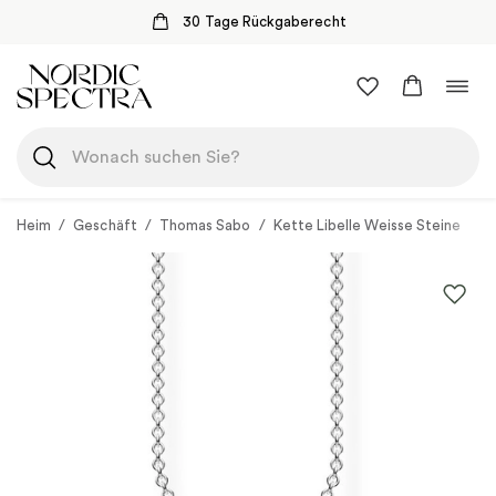
30 Tage Rückgaberecht
Zum
Navi
Inhalt
umsc
springen
Heim
/
Geschäft
/
Thomas Sabo
/
Kette Libelle Weisse Steine