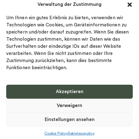
Verwaltung der Zustimmung
Datenschutz
Drakenberg Sjölin
Impressum
Nordic Spectra
Um Ihnen ein gutes Erlebnis zu bieten, verwenden wir
Ringgröße
Technologien wie Cookies, um Geräteinformationen zu
speichern und/oder darauf zuzugreifen. Wenn Sie diesen
Widerrufsrecht
Technologien zustimmen, können wir Daten wie das
Cookie-policy
Surfverhalten oder eindeutige IDs auf dieser Website
Sekretesspolicy
verarbeiten. Wenn Sie nicht zustimmen oder Ihre
Zustimmung zurückziehen, kann dies bestimmte
Funktionen beeinträchtigen.
Akzeptieren
Select country
Verweigern
Datenschutz-Bestimmungen
©
Urheberrecht 2026 Nordic Spectra Alle Rechte vorbehalten
Einstellungen ansehen
Cookie Policy
Sekretesspolicy