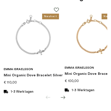
Thema
:
Tier
Für wen
:
Damen, Kinder
Neuheit
Neu
EAN
:
4051245501216
Kategorie
:
Halsketten
Marke
:
Thomas Sabo
EMMA ISRAELSSON
EMMA ISRAELSSON
Mini Organic Dove Bracel
Mini Organic Dove Bracelet Silver
€
100,00
€
110,00
1-3 Werktagen
1-3 Werktagen