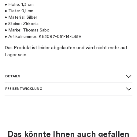
• Höhe: 1,3 cm
• Tiefe: 0,1 cm
• Material: Silber
• Steine: Zirkonia
• Marke: Thomas Sabo
• Artikelnummer: KE2097-051-14-L45V
Das Produkt ist leider abgelaufen und wird nicht mehr auf
Lager sein.
DETAILS
PREISENTWICKLUNG
SKU
:
KE2097-051-14-L45V
Material
:
Silber
Farbe
:
Silber
Das könnte Ihnen auch gefallen