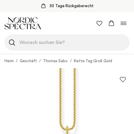
30 Tage Rückgaberecht
Zum
Navi
Inhalt
umsc
springen
Heim
/
Geschäft
/
Thomas Sabo
/
Kette Tag Groß Gold