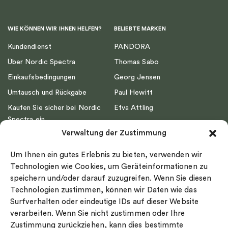
WIE KÖNNEN WIR IHNEN HELFEN?
BELIEBTE MARKEN
Kundendienst
PANDORA
Über Nordic Spectra
Thomas Sabo
Einkaufsbedingungen
Georg Jensen
Umtausch und Rückgabe
Paul Hewitt
Kaufen Sie sicher bei Nordic
Efva Attling
Spectra ein
Emma Israelsson
Verwaltung der Zustimmung
Datenschutz
Drakenberg Sjölin
Impressum
Nordic Spectra
Um Ihnen ein gutes Erlebnis zu bieten, verwenden wir
Ringgröße
Technologien wie Cookies, um Geräteinformationen zu
speichern und/oder darauf zuzugreifen. Wenn Sie diesen
Widerrufsrecht
Technologien zustimmen, können wir Daten wie das
Cookie-policy
Surfverhalten oder eindeutige IDs auf dieser Website
Sekretesspolicy
verarbeiten. Wenn Sie nicht zustimmen oder Ihre
Zustimmung zurückziehen, kann dies bestimmte