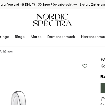
herer Versand mit DHL
30 Tage Rückgaberecht
Sichere Zahlung m
ringe
Ringe
Marke
Damenschmuck
Herrenschmu
-Anhänger
P
Ko