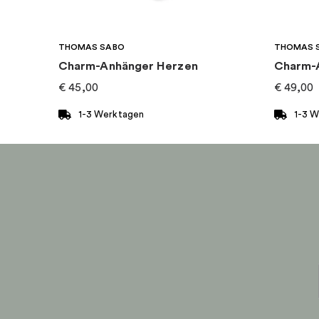
Art von Charme
:
Charm-anhänger
THOMAS SABO
THOMAS 
Kollektion
:
Pandora Moments
Charm-Anhänger Herzen
Charm-A
€
45,00
€
49,00
1-3 Werktagen
1-3 