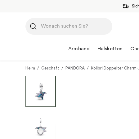
Sic
Zum
Inhalt
springen
Armband
Halsketten
Ohr
Heim
/
Geschäft
/
PANDORA
/
Kolibri Doppelter Charm