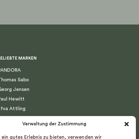
BELIEBTE MARKEN
PANDORA
Thomas Sabo
Georg Jensen
Paul Hewitt
Efva Attling
Emma Israelsson
Verwaltung der Zustimmung
Drakenberg Sjölin
 ein gutes Erlebnis zu bieten, verwenden wir
Nordic Spectra