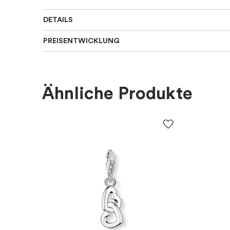
DETAILS
PREISENTWICKLUNG
Für wen
:
Damen, Kinder
Farbe
:
Blau, Silber
Ähnliche Produkte
Material
:
Silber
EAN
:
5700303178974
Thema
:
Tier
Marke
:
PANDORA
Kategorie
:
Charms